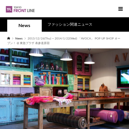
ファッション関連ニュース
News
News
2013/12/26(Thu) ~ 2014/1/22(Wed) 「AVOCA」 POP UP SHOP オー
プン！ @ 東急プラザ 表参道原宿