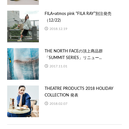
FILA×atmos pink “FILA RAY”別注発売
（12/22)
2018.12.19
THE NORTH FACEの頂上商品群
「SUMMIT SERIES」リニュー...
2017.11.01
THEATRE PRODUCTS 2018 HOLIDAY
COLLECTION 発表
2018.02.07