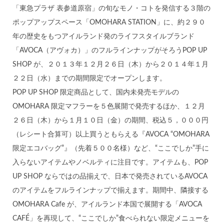
「東急プラザ 表参道原宿」の旬なモノ・コトを発信する３階の
ポップアップスペース「OMOHARA STATION」に、約２９０
年の歴史をもつアイルランド発のライフスタイルブランド
「AVOCA（アヴォカ）」のフルラインナップがそろうPOP UP
SHOP が、２０１３年１２月２６日（木）から２０１４年１月
２２日（水）までの期間限定でオープンします。
POP UP SHOP 限定商品として、国内未発売モデルの
OMOHARA 限定マフラーを５色展開で発売するほか、１２月
２６日（木）から１月１０日（金）の期間、税込５，０００円
（レシート合算可）以上買うともらえる『AVOCA “OMOHARA
限定エコバッグ”』（先着５００名様）など、“ここでしか”手に
入らないアイテムやノベルティに注目です。アイテムも、POP
UP SHOP ならではの品揃えで、日本で発売されているAVOCA
のアイテムをフルラインナップで揃えます。期間中、隣接する
OMOHARA Cafe が、アイルランド本国で展開する「AVOCA
CAFÉ」を再現して、“ここでしか”食べられない限定メニューを