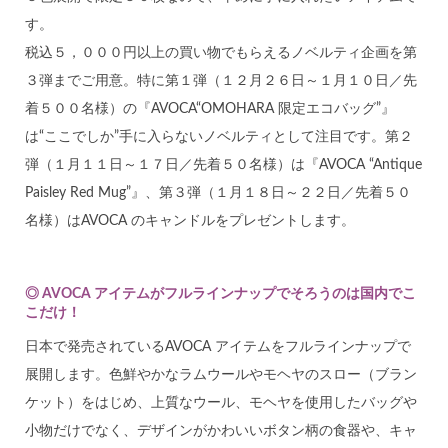
す。
税込５，０００円以上の買い物でもらえるノベルティ企画を第
３弾までご用意。特に第１弾（１２月２６日～１月１０日／先
着５００名様）の『AVOCA“OMOHARA 限定エコバッグ”』
は“ここでしか”手に入らないノベルティとして注目です。第２
弾（１月１１日～１７日／先着５０名様）は『AVOCA “Antique
Paisley Red Mug”』、第３弾（１月１８日～２２日／先着５０
名様）はAVOCA のキャンドルをプレゼントします。
◎ AVOCA アイテムがフルラインナップでそろうのは国内でこ
こだけ！
日本で発売されているAVOCA アイテムをフルラインナップで
展開します。色鮮やかなラムウールやモヘヤのスロー（ブラン
ケット）をはじめ、上質なウール、モヘヤを使用したバッグや
小物だけでなく、デザインがかわいいボタン柄の食器や、キャ