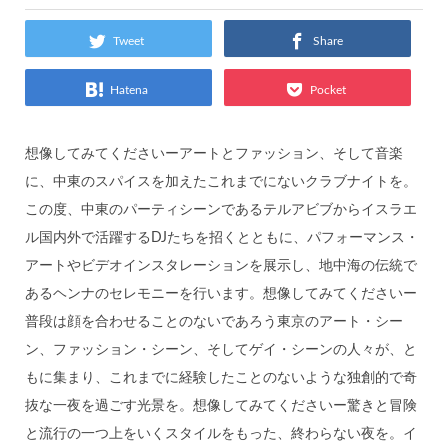
Tweet
Share
Hatena
Pocket
想像してみてくださいーアートとファッション、そして音楽
に、中東のスパイスを加えたこれまでにないクラブナイトを。
この度、中東のパーティシーンであるテルアビブからイスラエ
ル国内外で活躍するDJたちを招くとともに、パフォーマンス・
アートやビデオインスタレーションを展示し、地中海の伝統で
あるヘンナのセレモニーを行います。
想像してみてくださいー
普段は顔を合わせることのないであろう東京のアート・シー
ン、ファッション・シーン、そしてゲイ・シーンの人々が、と
もに集まり、これまでに経験したことのないような独創的で奇
抜な一夜を過ごす光景を。想像してみてくださいー驚きと冒険
と流行の一つ上をいくスタイルをもった、終わらない夜を。イ