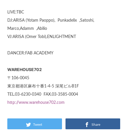
LIVE:TBC
DJ:ARISA (Yotam Paoppo), Punkadelix ,Satoshi,
Marco,Adamm ,Abilio
VJ:ARISA (Omer Tobi),ENLIGHTMENT
DANCER:FAB ACADEMY
WAREHOUSE702
〒106-0045
東京都港区麻布十番1-4-5 深尾ビルB1F
TEL.03-6230-0340 FAX.03-3585-0004
http://www.warehouse702.com
Tweet
Share