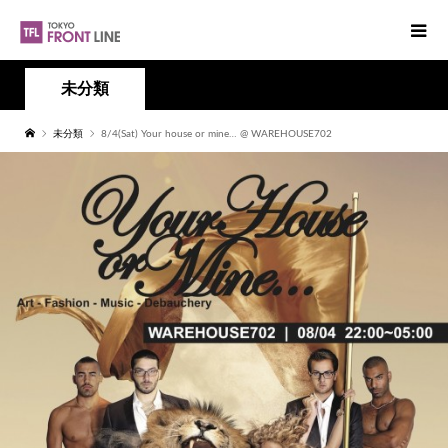
未分類
未分類
8/4(Sat) Your house or mine… @ WAREHOUSE702