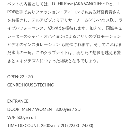
ベントの内容としては、DJ Elli-Rose (AKA VANCLIFFE.Dと、J-
POP歌手でありファッション・アイコンでもある野宮真貴さん
をお招きし、テルアビブよりアリサ・チーム(インハウスDJ、ラ
イブパフォーマンス、VJ含む)を招待します。加えて、国際キュ
レーターのシャイ・オハイヨンによるアリサのプロモーション
ビデオのインスタレーション も開催されます。そしてこれはま
だ氷山の一角。このクラブナイトは、あなたの想像を越える驚
きとエキゾチズムにつまった経験となるでしょう。
OPEN:22：30
GENRE:HOUSE/TECHNO
ENTRANCE:
DOOR: MEN / WOMEN 3000yen / 2D
W/F:500yen off
TIME DISCOUNT: 2500yen / 2D (22:00- 24:00)