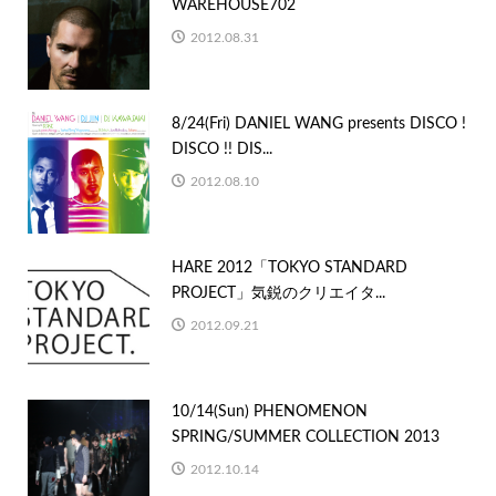
WAREHOUSE702
2012.08.31
8/24(Fri) DANIEL WANG presents DISCO !
DISCO !! DIS...
2012.08.10
HARE 2012「TOKYO STANDARD
PROJECT」気鋭のクリエイタ...
2012.09.21
10/14(Sun) PHENOMENON
SPRING/SUMMER COLLECTION 2013
2012.10.14