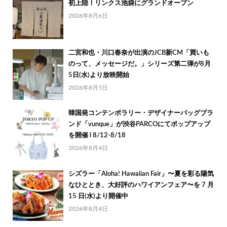
初上陸！リンクス池袋にグランドオープン
2026年8月6日
二宮和也・川口春奈が出演のJCB新CM「買いも
のって、メッセージだ。」シリーズ第二弾が8月
5日(水)より放映開始
2026年8月5日
韓国発コンテンポラリー・デザイナーバッグブラ
ンド「vunque」が渋谷PARCOにてポップアップ
を開催 l 8/12-8/18
2026年8月4日
シズラー「Aloha! Hawaiian Fair」〜夏を彩る陽気
なひととき、大好評のハワイアンフェア〜を 7 月
15 日(水)より開催中
2026年8月4日