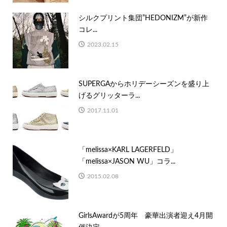
シルクプリント集団”HEDONIZM”が新作
コレ...
2023.02.15
SUPERGAからホリデーシーズンを盛り上
げるグリッターラ...
2017.11.01
「melissa×KARL LAGERFELD」
「melissa×JASON WU」コラ...
2015.02.08
GirlsAwardが5周年 豪華出演者迎え4月開