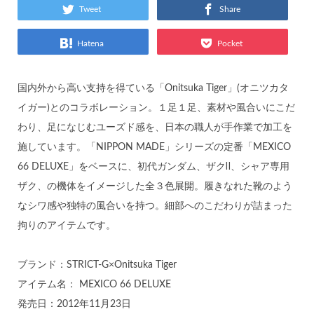
Tweet
Share
Hatena
Pocket
国内外から高い支持を得ている「Onitsuka Tiger」(オニツカタ
イガー)とのコラボレーション。１足１足、素材や風合いにこだ
わり、足になじむユーズド感を、日本の職人が手作業で加工を
施しています。
「NIPPON MADE」シリーズの定番「MEXICO
66 DELUXE」をベースに、初代ガンダム、ザクⅡ、シャア専用
ザク、の機体をイメージした全３色展開。履きなれた靴のよう
なシワ感や独特の風合いを持つ。細部へのこだわりが詰まった
拘りのアイテムです。
ブランド：STRICT-G×Onitsuka Tiger
アイテム名： MEXICO 66 DELUXE
発売日：2012年11月23日