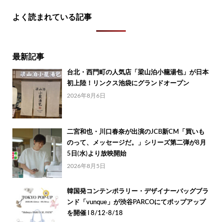
よく読まれている記事
最新記事
台北・西門町の人気店「梁山泊小籠湯包」が日本
初上陸！リンクス池袋にグランドオープン
2026年8月6日
二宮和也・川口春奈が出演のJCB新CM「買いも
のって、メッセージだ。」シリーズ第二弾が8月
5日(水)より放映開始
2026年8月5日
韓国発コンテンポラリー・デザイナーバッグブラ
ンド「vunque」が渋谷PARCOにてポップアップ
を開催 l 8/12-8/18