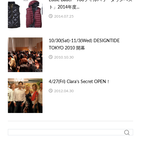
ト」2014年度...
2014.07.25
10/30(Sat)-11/3(Wed) DESIGNTIDE
TOKYO 2010 開幕
2010.10.30
4/27(Fri) Clara’s Secret OPEN！
2012.04.30