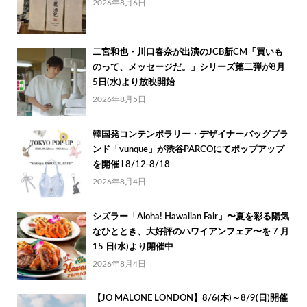
2026年8月6日
二宮和也・川口春奈が出演のJCB新CM「買いも
のって、メッセージだ。」シリーズ第二弾が8月
5日(水)より放映開始
2026年8月5日
韓国発コンテンポラリー・デザイナーバッグブラ
ンド「vunque」が渋谷PARCOにてポップアップ
を開催 l 8/12-8/18
2026年8月4日
シズラー「Aloha! Hawaiian Fair」〜夏を彩る陽気
なひととき、大好評のハワイアンフェア〜を 7 月
15 日(水)より開催中
2026年8月4日
【JO MALONE LONDON】8/6(木)～8/9(日)開催