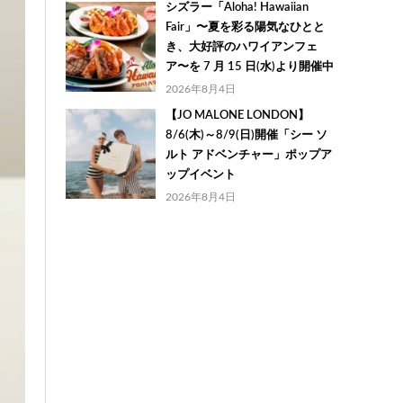
シズラー「Aloha! Hawaiian
Fair」〜夏を彩る陽気なひとと
き、大好評のハワイアンフェ
ア〜を 7 月 15 日(水)より開催中
2026年8月4日
【JO MALONE LONDON】
8/6(木)～8/9(日)開催「シー ソ
ルト アドベンチャー」ポップア
ップイベント
2026年8月4日