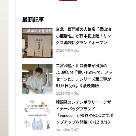
最新記事
台北・西門町の人気店「梁山泊
小籠湯包」が日本初上陸！リン
クス池袋にグランドオープン
2026年8月6日
二宮和也・川口春奈が出演の
JCB新CM「買いものって、メッ
セージだ。」シリーズ第二弾が
8月5日(水)より放映開始
2026年8月5日
韓国発コンテンポラリー・デザ
イナーバッグブランド
「vunque」が渋谷PARCOにてポ
ップアップを開催 l 8/12-8/18
2026年8月4日