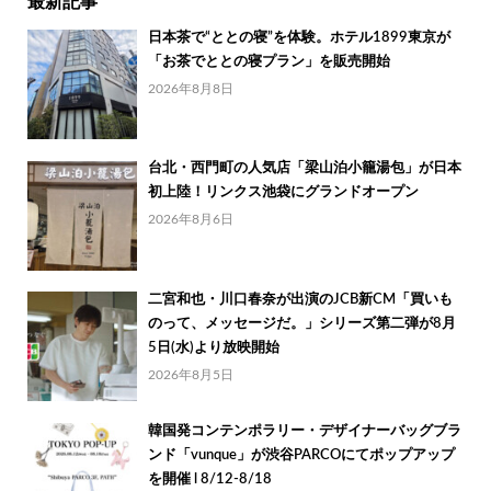
最新記事
日本茶で“ととの寝”を体験。ホテル1899東京が
「お茶でととの寝プラン」を販売開始
2026年8月8日
台北・西門町の人気店「梁山泊小籠湯包」が日本
初上陸！リンクス池袋にグランドオープン
2026年8月6日
二宮和也・川口春奈が出演のJCB新CM「買いも
のって、メッセージだ。」シリーズ第二弾が8月
5日(水)より放映開始
2026年8月5日
韓国発コンテンポラリー・デザイナーバッグブラ
ンド「vunque」が渋谷PARCOにてポップアップ
を開催 l 8/12-8/18