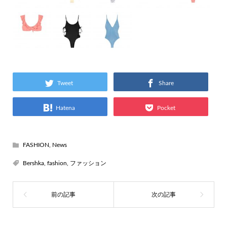
Tweet
Share
Hatena
Pocket
FASHION
,
News
Bershka
,
fashion
,
ファッション