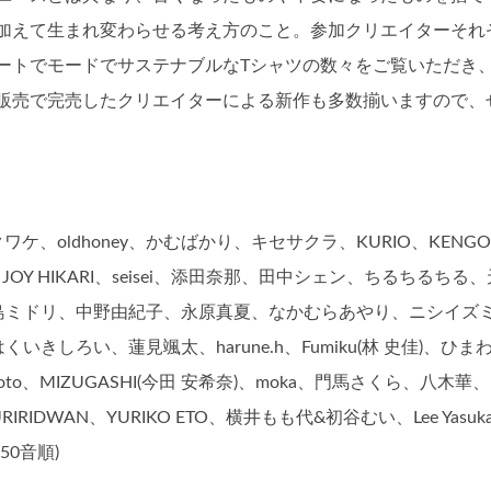
加えて生まれ変わらせる考え方のこと。参加クリエイターそれ
ートでモードでサステナブルなTシャツの数々をご覧いただき
販売で完売したクリエイターによる新作も多数揃いますので、
オフクワケ、oldhoney、かむばかり、キセサクラ、KURIO、KENGO
、JOY HIKARI、seisei、添田奈那、田中シェン、ちるちるちる
な、中島ミドリ、中野由紀子、永原真夏、なかむらあやり、ニシイズ
、はくいきしろい、蓮見颯太、harune.h、Fumiku(林 史佳)、ひま
moto、MIZUGASHI(今田 安希奈)、moka、門馬さくら、八木華
YURIRIDWAN、YURIKO ETO、横井もも代&初谷むい、Lee Yasuk
・50音順)