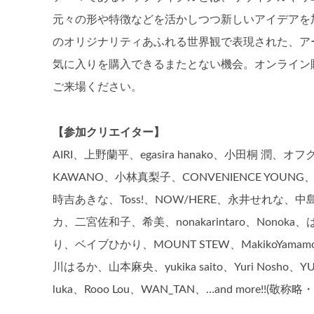
元々の形や特徴などを活かしつつ新しいアイデアを
のオリジナリティあふれる世界観で表現された、ア
気に入りを購入できるまたとない機会。オンライン
ご来場ください。
【参加クリエイター】
AIRI、上野蘭平、egasira hanako、小田桐 潤、
KAWANO、小林真梨子、CONVENIENCE YOUNG
時吉あきな、Toss!、NOW/HERE、永井せれ
カ、二宮佐和子、希美、nonakarintaro、Nonoka
り、ベイブひかり、MOUNT STEW、MakikoYama
川はるか、山本麻央、yukika saito、Yuri Nosho、
luka、Rooo Lou、WAN_TAN、…and more!!(敬称略