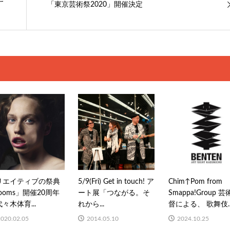
「東京芸術祭2020」開催決定
リエイティブの祭典
5/9(Fri) Get in touch! ア
Chim↑Pom from
ooms」開催20周年
ート展「つながる。そ
Smappa!Group 
々木体育...
れから...
督による、 歌舞伎..
2020.02.05
2014.05.10
2024.10.25