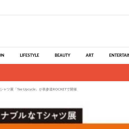
ON
LIFESTYLE
BEAUTY
ART
ENTERTA
展「Tee Upcycle」が表参道ROCKETで開催