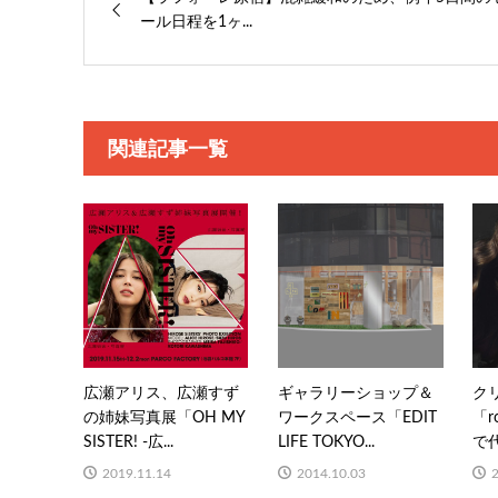
ール日程を1ヶ...
関連記事一覧
広瀬アリス、広瀬すず
ギャラリーショップ＆
ク
の姉妹写真展「OH MY
ワークスペース「EDIT
「r
SISTER! -広...
LIFE TOKYO...
で代
2019.11.14
2014.10.03