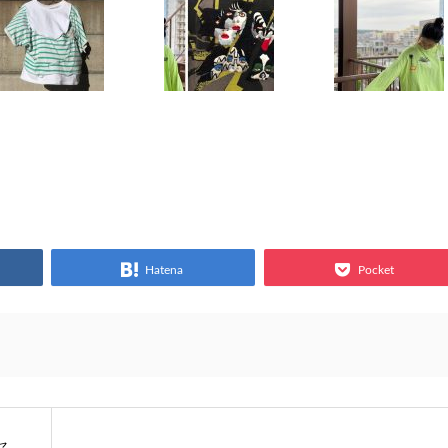
Hatena
Pocket
セ