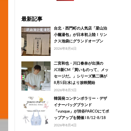
最新記事
台北・西門町の人気店「梁山泊
小籠湯包」が日本初上陸！リン
クス池袋にグランドオープン
2026年8月6日
二宮和也・川口春奈が出演の
JCB新CM「買いものって、メッ
セージだ。」シリーズ第二弾が
8月5日(水)より放映開始
2026年8月5日
韓国発コンテンポラリー・デザ
イナーバッグブランド
「vunque」が渋谷PARCOにてポ
ップアップを開催 l 8/12-8/18
2026年8月4日