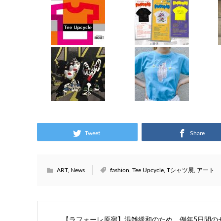
Tweet
Share
ART
,
News
fashion
,
Tee Upcycle
,
Tシャツ展
,
アート
【ラフォーレ原宿】混雑緩和のため、例年5日間の