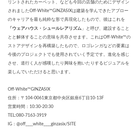
リントされたカーペット、なども今回の店舗のためにデザイン
されましたOff-White™GINZASIXは建築を学んできたアブロー
のキャリアを最も純粋な形で具現化したもので、彼はこれを
「ウェアハウス・シュールレアリズム
」と呼び、建設すること
とと解体することの意味を共存させます。これはOff-White™の
ストアデザインを再構築したもので、ロゴレンガなどの要素は
今後のプロジェクトでも使用されていく予定です。進化を感じ
させ、道行く人が感嘆したり興味を抱いたりするビジュアルを
楽しんでいただけると思います。
Off-White™GINZASIX
住所：〒104-0061東京都中央区銀座6丁目10-13F
営業時間：10:30-20:30
TEL:080-7163-3919
IG：@off____white____ginzasix/SITE