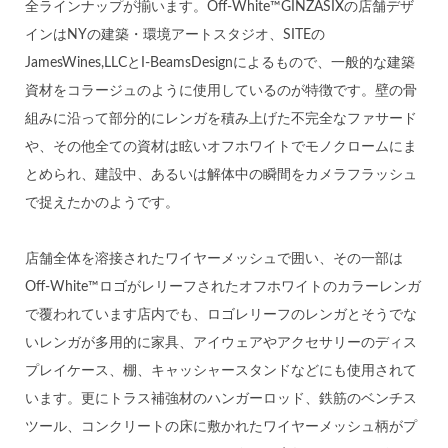
全ラインナップが揃います。Off-White™GINZASIXの店舗デザ
インはNYの建築・環境アートスタジオ、SITEの
JamesWines,LLCとI-BeamsDesignによるもので、一般的な建築
資材をコラージュのように使用しているのが特徴です。壁の骨
組みに沿って部分的にレンガを積み上げた不完全なファサード
や、その他全ての資材は眩いオフホワイトでモノクロームにま
とめられ、建設中、あるいは解体中の瞬間をカメラフラッシュ
で捉えたかのようです。
店舗全体を溶接されたワイヤーメッシュで囲い、その一部は
Off-White™ロゴがレリーフされたオフホワイトのカラーレンガ
で覆われています店内でも、ロゴレリーフのレンガとそうでな
いレンガが多用的に家具、アイウェアやアクセサリーのディス
プレイケース、棚、キャッシャースタンドなどにも使用されて
います。更にトラス補強材のハンガーロッド、鉄筋のベンチス
ツール、コンクリートの床に敷かれたワイヤーメッシュ柄がプ