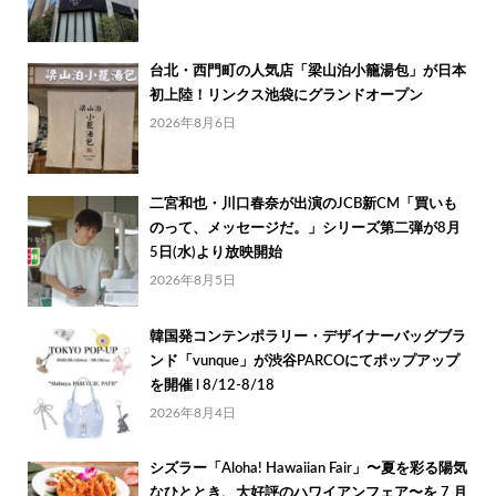
台北・西門町の人気店「梁山泊小籠湯包」が日本
初上陸！リンクス池袋にグランドオープン
2026年8月6日
二宮和也・川口春奈が出演のJCB新CM「買いも
のって、メッセージだ。」シリーズ第二弾が8月
5日(水)より放映開始
2026年8月5日
韓国発コンテンポラリー・デザイナーバッグブラ
ンド「vunque」が渋谷PARCOにてポップアップ
を開催 l 8/12-8/18
2026年8月4日
シズラー「Aloha! Hawaiian Fair」〜夏を彩る陽気
なひととき、大好評のハワイアンフェア〜を 7 月