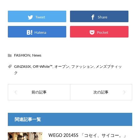
Tweet
Share
Hatena
Pocket
FASHION
,
News
GINZASIX
,
Off-White™
,
オープン
,
ファッション
,
メンズブティッ
ク
関連記事一覧
WEGO 2014SS 「コセイ、サイコー。」