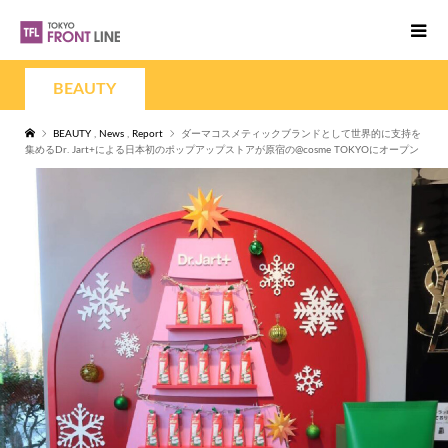
BEAUTY
BEAUTY
,
News
,
Report
ダーマコスメティックブランドとして世界的に支持を
集めるDr. Jart+による日本初のポップアップストアが原宿の@cosme TOKYOにオープン