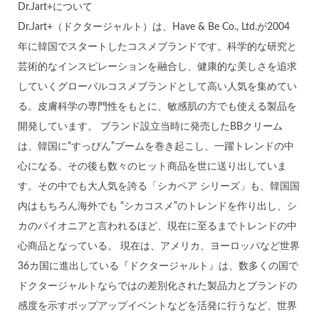
Dr.Jart+について
Dr.Jart+（ドクタージャルト）は、Have & Be Co., Ltd.が2004
年に韓国でスタートしたコスメブランドです。科学的な研究と
芸術的なインスピレーションを融合し、健康的な美しさを追求
していくグローバルコスメブランドとして高い人気を集めてい
る。皮膚科学の専門性をもとに、敏感肌の方でも使える製品を
開発しています。 ブランド設立当時に発売したBBクリーム
は、韓国に“すっぴん”ブームを巻き起こし、一躍トレンドの中
心になる。その後も数々のヒット商品を世に送り出していま
す。その中でも大人気を誇る「シカペア シリーズ」も、韓国国
内はもちろん海外でも “シカコスメ”のトレンドを作り出し、シ
カのパイオニアと言われるほど、現在に至るまでトレンドの中
心商品となっている。 現在は、アメリカ、ヨーロッパなど世界
36カ国に進出している『ドクタージャルト』は、数多くの国で
ドクタージャルトならではの差別化された製品力とブランドの
感度を示すポップアップイベントなどを活発に行うなど、世界