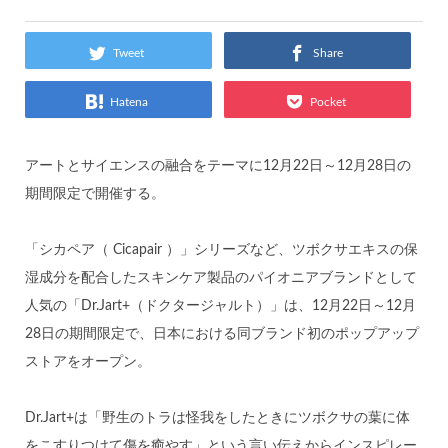
Tweet
Share
Hatena
Pocket
アートとサイエンスの融合をテーマに12月22日～12月28日の
期間限定で開催する。
「シカペア（ Cicapair ）」シリーズなど、ツボクサエキスの保
湿成分を配合したスキンケア製品のパイオニアブランドとして
人気の「Dr.Jart+（ドクタージャルト）」は、12月22日～12月
28日の期間限定で、日本における同ブランド初のポップアップ
ストアをオープン。
Dr.Jart+は「野生のトラは怪我をしたときにツボクサの葉に体
をこすりつけて傷を癒やす」という言い伝えからインスピレー