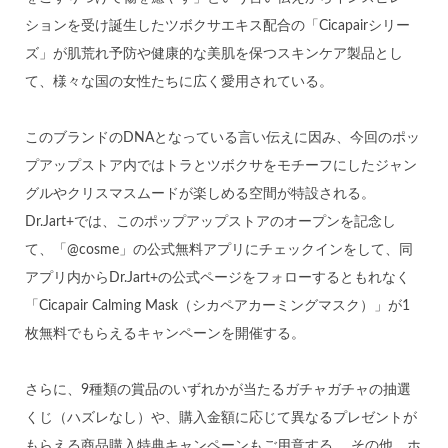
ションを受け誕生したツボクサエキス配合の「Cicapairシリー
ズ」が肌荒れ予防や健康的な美肌を保つスキンケア製品とし
て、様々な国の女性たちに広く愛用されている。
このブランドのDNAとなっている言い伝えに因み、今回のポッ
プアップストア内ではトラとツボクサをモチーフにしたジャン
グルやクリスマスムードが楽しめる空間が特設される。
Dr.Jart+では、このポップアップストアのオープンを記念し
て、「@cosme」の公式無料アプリにチェックインをして、同
アプリ内からDr.Jart+の公式ページをフォローするともれなく
「Cicapair Calming Mask（シカペアカーミングマスク）」が1
枚無料でもらえるキャンペーンを開催する。
さらに、9種類の賞品のいずれかが当たるガチャガチャの抽選
くじ（ハズレなし）や、購入金額に応じて異なるプレゼントが
もらえる商品購入特典キャンペーンもご用意する。 その他、ホ