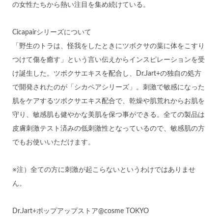
の女性たちから熱い注目を集め続けている。
Cicapairシリーズについて
「野生のトラは、怪我をしたときにツボクサの葉に体をこすり
つけて傷を癒す」という言い伝えからインスピレーションを受
け誕生した。ツボクサエキスを配合し、Dr.Jart+の独自の処方
で開発されたのが「シカペアシリーズ」。刺激で敏感になった
肌をケアするツボクサエキス配合で、乾燥や肌荒れからお肌を
守り、敏感肌も健やかな美肌を保つ事ができる。全ての製品は
皮膚刺激テスト済みの低刺激性となっているので、敏感肌の方
でもお使いいただけます。
※注）全ての方に刺激が起こらないというわけではありませ
ん。
Dr.Jart+ポップアップストア@cosme TOKYO