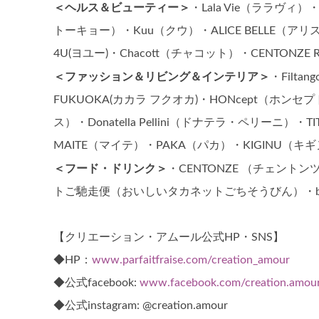
＜ヘルス＆ビューティー＞
・Lala Vie（ララヴィ）
トーキョー）・Kuu（クウ）・ALICE BELLE（アリス 
4U(ヨユー)・Chacott（チャコット）・CENTON
＜ファッション＆リビング＆インテリア＞
・Filta
FUKUOKA(カカラ フクオカ)・HONcept（ホンセプ
ス）・Donatella Pellini（ドナテラ・ペリーニ）・T
MAITE（マイテ）・PAKA（パカ）・KIGINU（キギ
＜フード・ドリンク＞
・CENTONZE （チェントン
トご馳走便（おいしいタカネットごちそうびん）・bea
【クリエーション・アムール公式HP・SNS】
◆HP：
www.parfaitfraise.com/creation_amour
◆公式facebook:
www.facebook.com/creation.amour.
◆公式instagram: @creation.amour