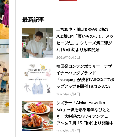
最新記事
二宮和也・川口春奈が出演の
JCB新CM「買いものって、メッ
セージだ。」シリーズ第二弾が
8月5日(水)より放映開始
2026年8月5日
韓国発コンテンポラリー・デザ
イナーバッグブランド
「vunque」が渋谷PARCOにてポ
ップアップを開催 l 8/12-8/18
2026年8月4日
シズラー「Aloha! Hawaiian
Fair」〜夏を彩る陽気なひとと
き、大好評のハワイアンフェ
ア〜を 7 月 15 日(水)より開催中
2026年8月4日