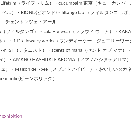
・Lifetrim（ライフトリム）・cucumbalm 東京（キューカンバ
ベル）・BIOND(ビオンド)・filtango lab （フィルタンゴ ラ
ZE R（チェントンツェ・アール）
ngo（フィルタンゴ）・Lala Vie wear（ララヴィ ウェア）・KAKA
ト）・１DK Jewelry works（ワンディーケー ジュエリーワー
ITANIST（チタニスト）・scents of mana（セント オブ マナ）
ヌ）・AMANO HASHITATE AROMA（アマノハシタテアロマ
ツェ）・Maison de i-bee（メゾンドアイビー）・おいしいタカ
nholic(ビーンホリック）
exhibition