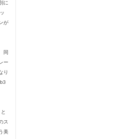
別に
ッ
ンが
、同
レー
なり
b3
こと
のス
う美