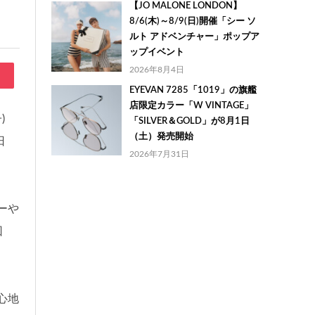
【JO MALONE LONDON】
8/6(木)～8/9(日)開催「シー ソ
ルト アドベンチャー」ポップア
ップイベント
2026年8月4日
EYEVAN 7285「1019」の旗艦
店限定カラー「W VINTAGE」
)
「SILVER＆GOLD」が8月1日
（土）発売開始
日
2026年7月31日
ーや
回
心地