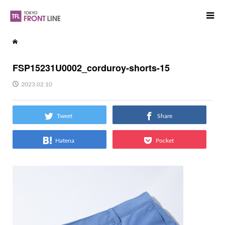
FSP15231U0002_corduroy-shorts-15
2023.02.10
Tweet
Share
Hatena
Pocket