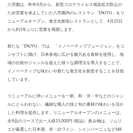
八芳園は、昨年4月から、新型コロナウイルス感染拡大防止の
ため営業を休止していた八芳園内のレストラン「ENJYU」をリ
ニューアルオープン。食文化創造レストランとして、4月25日
から約1年ぶりに営業を再開します。
新たな「ENJYU」では、「イノベーティブフュージョン」をコ
ンセプトに掲げ、日本各地に広がる魅力ある食材を使用し、地
域の伝統やジャンルを超えた様々な調理法を導入することで、
イノベーティブな味わいや新たな食文化を創造することを目指
しています。
リニューアルに伴いメニューを一新。和・洋・中などのジャン
ルにとらわれない、繊細な職人の技と旬の素材の味わいを活か
した料理を提供します。リニューアルオープンのメニューは、
全9品のコースでお一人様15,000円 (税込)。飲み物は、ソムリ
エが厳選した日本酒、赤・白ワイン、シャンパーニュなど6杯