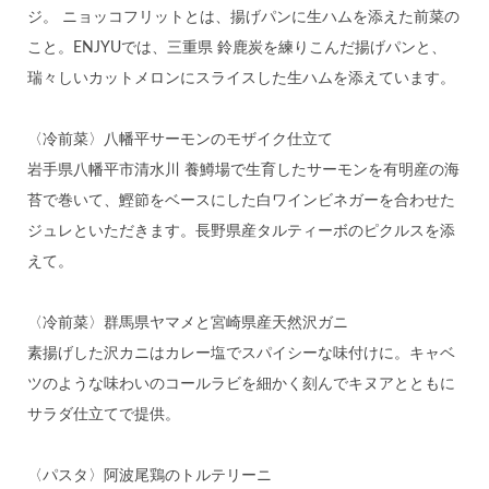
ジ。 ニョッコフリットとは、揚げパンに生ハムを添えた前菜の
こと。ENJYUでは、三重県 鈴鹿炭を練りこんだ揚げパンと、
瑞々しいカットメロンにスライスした生ハムを添えています。
〈冷前菜〉八幡平サーモンのモザイク仕立て
岩手県八幡平市清水川 養鱒場で生育したサーモンを有明産の海
苔で巻いて、鰹節をベースにした白ワインビネガーを合わせた
ジュレといただきます。長野県産タルティーボのピクルスを添
えて。
〈冷前菜〉群馬県ヤマメと宮崎県産天然沢ガニ
素揚げした沢カニはカレー塩でスパイシーな味付けに。キャベ
ツのような味わいのコールラビを細かく刻んでキヌアとともに
サラダ仕立てで提供。
〈パスタ〉阿波尾鶏のトルテリーニ