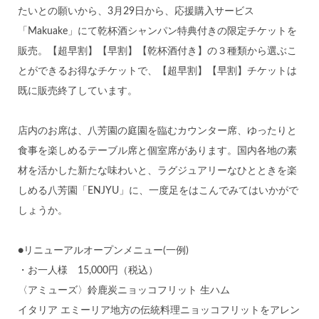
たいとの願いから、3月29日から、応援購⼊サービス
「Makuake」にて乾杯酒シャンパン特典付きの限定チケットを
販売。【超早割】【早割】【乾杯酒付き】の３種類から選ぶこ
とができるお得なチケットで、【超早割】【早割】チケットは
既に販売終了しています。
店内のお席は、八芳園の庭園を臨むカウンター席、ゆったりと
食事を楽しめるテーブル席と個室席があります。国内各地の素
材を活かした新たな味わいと、ラグジュアリーなひとときを楽
しめる八芳園「ENJYU」に、一度足をはこんでみてはいかがで
しょうか。
●リニューアルオープンメニュー(一例)
・お一人様 15,000円（税込）
〈アミューズ〉鈴鹿炭ニョッコフリット 生ハム
イタリア エミーリア地方の伝統料理ニョッコフリットをアレン