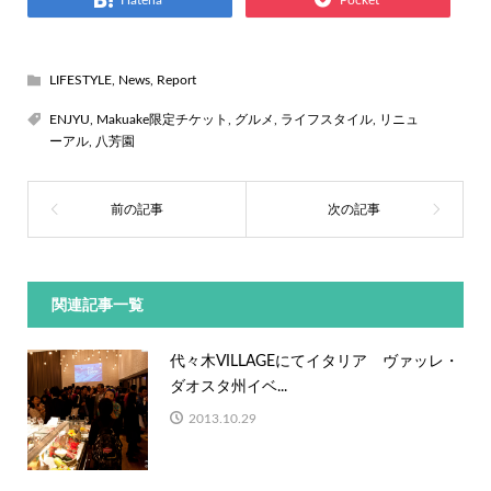
LIFESTYLE
,
News
,
Report
ENJYU
,
Makuake限定チケット
,
グルメ
,
ライフスタイル
,
リニュ
ーアル
,
八芳園
関連記事一覧
代々木VILLAGEにてイタリア ヴァッレ・
ダオスタ州イベ...
2013.10.29