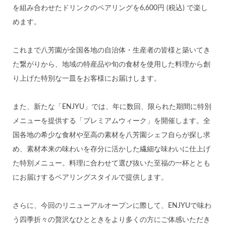
を組み合わせたドリンクのペアリングを6,600円 (税込) で楽し
めます。
これまで八芳園が全国各地の自治体・生産者の皆様と築いてき
た繋がりから、地域の特産品や旬の食材を使用した料理から創
り上げた特別な一皿をお客様にお届けします。
また、新たな「ENJYU」では、年に数回、限られた期間に特別
メニューを提供する「プレミアムウィーク」を開催します。全
国各地の希少な食材や至高の素材を八芳園シェフ自らが探し求
め、素材本来の味わいを存分に活かした繊細な味わいに仕上げ
た特別メニュー。料理に合わせて選び抜いた至福の一杯ととも
にお届けするペアリングスタイルで提供します。
さらに、今回のリニューアルオープンに際して、ENJYUで味わ
う四季折々の贅沢なひとときをより多くの方にご体感いただき