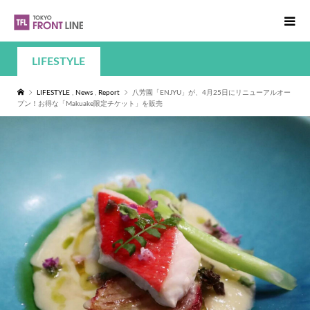
LIFESTYLE
LIFESTYLE
,
News
,
Report
八芳園「ENJYU」が、4月25日にリニューアルオー
プン！お得な「Makuake限定チケット」を販売