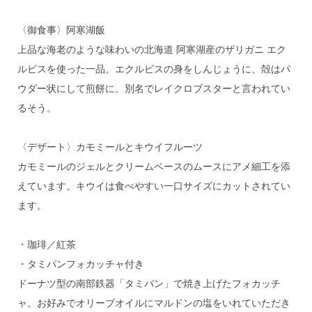
〈御食事〉阿寒湖飯
上品な海老のような味わいの北海道 阿寒湖産のザリガニ エク
ルビスを使った一品。エクルビスの身をしんじょうに、殻はパ
ウダー状にして煎餅に。別名でレイクロブスターと言われてい
るそう。
〈デザート〉カモミールとキウイフルーツ
カモミールのジェルとクリームベースのムースにアメ細工を添
えています。キウイは食べやすい一口サイズにカットされてい
ます。
・珈琲／紅茶
・タミパンフォカッチャ付き
ドーナツ型の南部鉄器「タミパン」で焼き上げたフォカッチ
ャ。お好みでオリーブオイルにマルドンの塩をいれていただき