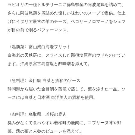
ラビオリの一種トルテリーニに徳島県産の阿波尾鶏を詰めて、
さらに阿波尾鶏を煮詰めた優しい味わいのスープで提供。仕上
げにイタリア最古の羊のチーズ、ペコリーノロマーノをシェフ
が目の前で削るパフォーマンス。
〈温前菜〉富山湾白海老フリット
白海老の天麩羅に、スライスした那須塩原産のウドをのせてい
ます。沖縄県宮古島雪塩と酢味噌を添えて。
〈魚料理〉金目鯛 白菜と酒粕のソース
静岡県から届いた金目鯛を蒸籠で蒸して、蕪を添えた一品。ソ
ースには白菜と日本酒 東洋美人の酒粕を使用。
〈肉料理〉鳥取県 若桜の鹿肉
臭みがなくて食べやすい若桜町の鹿肉に、コプリーヌ茸や野
菜、蕗の薹と人参のピューレを添えて。