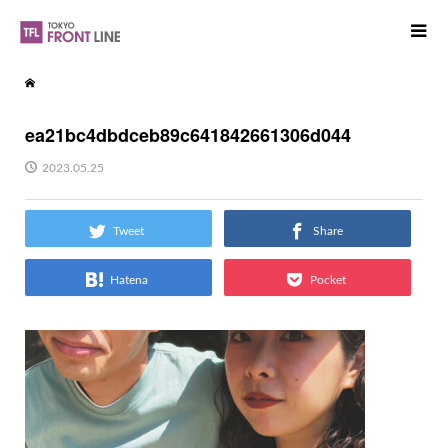
ea21bc4dbdceb89c641842661306d044
2023.05.25
Tweet
Share
Hatena
Pocket