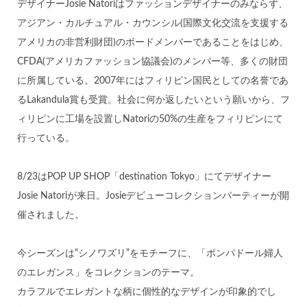
デザイナーJosie Natoriはファッションデザイナーのみならず、
アジアン・カルチュアル・カウンシル(国際文化交流を支援する
アメリカの非営利財団)のボードメンバーであることをはじめ、
CFDA(アメリカファッション協議会)のメンバー等、多くの財団
に所属している。2007年にはフィリピン国民としての名誉であ
るLakandula賞も受賞。社会に何か返したいという願いから、フ
ィリピンに工場を設置しNatoriの50%の生産をフィリピンにて
行っている。
8/23はPOP UP SHOP「destination Tokyo」にてデザイナー
Josie Natoriが来日。Josieデビューコレクションパーティーが開
催されました。
今シーズンは“シノワズリ”をモチーフに、「ポンパドール婦人
のエレガンス」をコレクションのテーマ。
カラフルでエレガントな柄に個性的なデザインが印象的でし