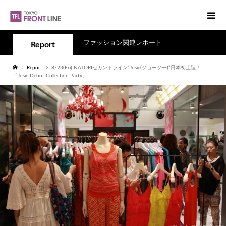
ファッション関連レポート
Report
Report
8/23(Fri) NATORIセカンドライン“Josie(ジョージー)”日本初上陸！
「Josie Debut Collection Party」