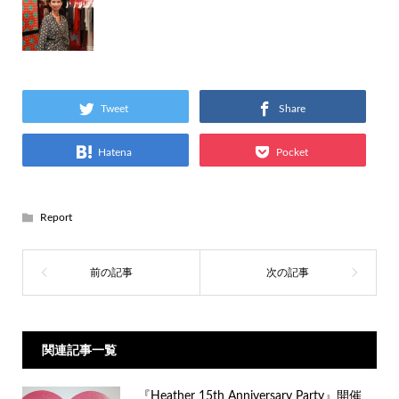
Tweet
Share
Hatena
Pocket
Report
関連記事一覧
『Heather 15th Anniversary Party』開催