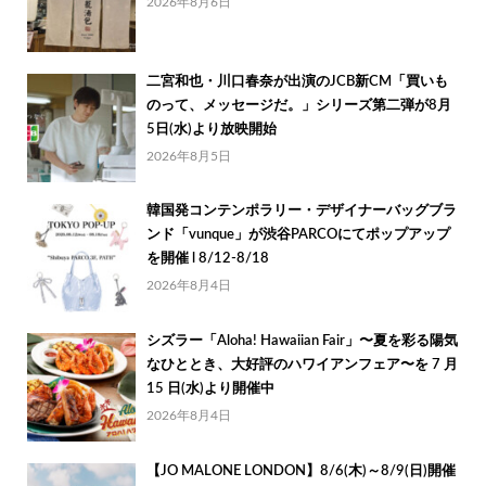
2026年8月6日
二宮和也・川口春奈が出演のJCB新CM「買いも
のって、メッセージだ。」シリーズ第二弾が8月
5日(水)より放映開始
2026年8月5日
韓国発コンテンポラリー・デザイナーバッグブラ
ンド「vunque」が渋谷PARCOにてポップアップ
を開催 l 8/12-8/18
2026年8月4日
シズラー「Aloha! Hawaiian Fair」〜夏を彩る陽気
なひととき、大好評のハワイアンフェア〜を 7 月
15 日(水)より開催中
2026年8月4日
【JO MALONE LONDON】8/6(木)～8/9(日)開催