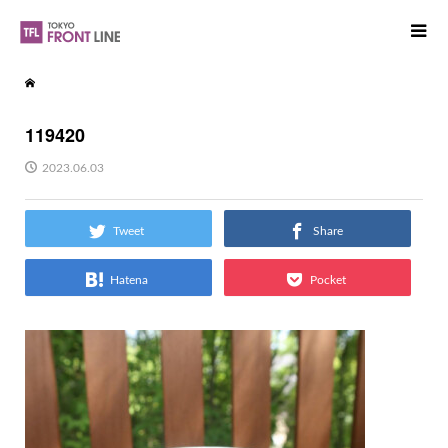
119420
2023.06.03
Tweet
Share
Hatena
Pocket