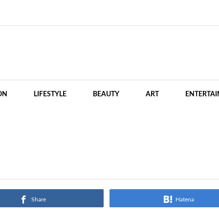
ON
LIFESTYLE
BEAUTY
ART
ENTERTA
Share
Hatena