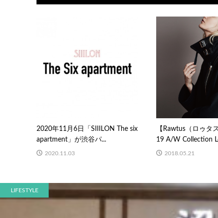
2020年11月6日「SIIILON The six
【Rawtus（ロゥタス
apartment」が渋谷パ...
19 A/W Collection 
2020.11.03
2018.05.21
LIFESTYLE