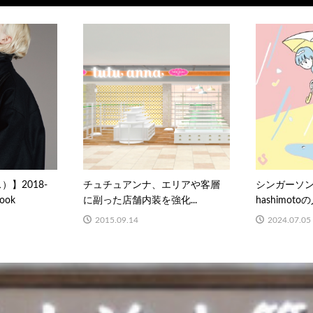
）】2018-
チュチュアンナ、エリアや客層
シンガーソン
Look
に副った店舗内装を強化...
hashimoto
2015.09.14
2024.07.05