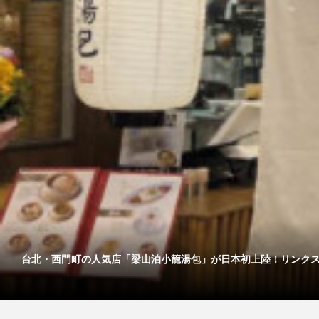
台北・西門町の人気店「梁山泊小籠湯包」が日本初上陸！リンクス..