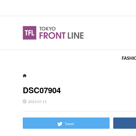
FASHI
DSC07904
2023.07.11
Tweet