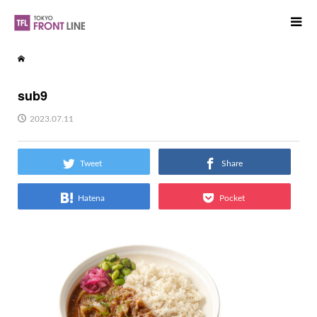
sub9
2023.07.11
Tweet
Share
Hatena
Pocket