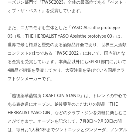
ーズジン部門で『TWSC2023』全体の最高位である『ベスト・
オブ・ザ・ベスト』を受賞しています。
また、ニガヨモギを主体とした「YASO Absinthe prototype
03（現：THE HERBALIST YASO Absinthe prototype 03」は、
世界で最も権威と歴史のある酒類品評会であり、世界三大酒類
コンテストの1つである「IWSC 2022」において、国内初とな
る金賞を受賞しています。本商品以外にもSPIRIT部門において
4商品が銅賞を受賞しており、大変注目を浴びている国産クラ
フトジンメーカーです。
「越後薬草蒸留所 CRAFT GIN STAND」は、トレンドの中心で
ある表参道にオープン。越後薬草のこだわりの製品「THE
HERBALIST YASO GIN」などのクラフトジンを気軽に楽しむこ
とができます。オープンを記念して、7月8日〜9月30日の間
は、毎日お1人様1杯までジントニックとジンソーダ、ノンアル