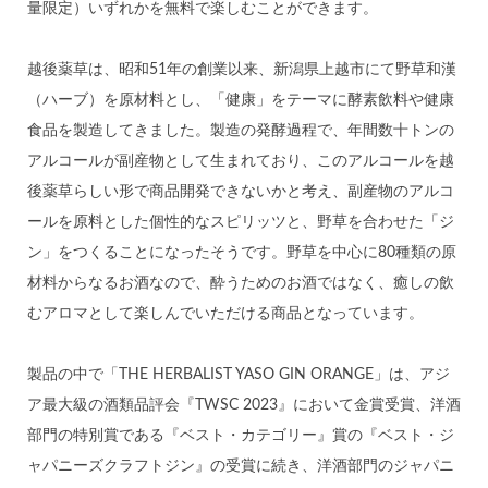
量限定）いずれかを無料で楽しむことができます。
越後薬草は、昭和51年の創業以来、新潟県上越市にて野草和漢
（ハーブ）を原材料とし、「健康」をテーマに酵素飲料や健康
食品を製造してきました。製造の発酵過程で、年間数十トンの
アルコールが副産物として生まれており、このアルコールを越
後薬草らしい形で商品開発できないかと考え、副産物のアルコ
ールを原料とした個性的なスピリッツと、野草を合わせた「ジ
ン」をつくることになったそうです。野草を中心に80種類の原
材料からなるお酒なので、酔うためのお酒ではなく、癒しの飲
むアロマとして楽しんでいただける商品となっています。
製品の中で「THE HERBALIST YASO GIN ORANGE」は、アジ
ア最大級の酒類品評会『TWSC 2023』において金賞受賞、洋酒
部門の特別賞である『ベスト・カテゴリー』賞の『ベスト・ジ
ャパニーズクラフトジン』の受賞に続き、洋酒部門のジャパニ