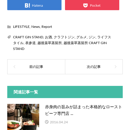
Hatena
Pocket
LIFESTYLE
,
News
,
Report
CRAFT GIN STAND
,
お酒
,
クラフトジン
,
グルメ
,
ジン
,
ライフス
タイル
,
表参道
,
越後薬草蒸留所
,
越後薬草蒸留所 CRAFT GIN
STAND
関連記事一覧
赤身肉の旨みが詰まった本格的なロースト
ビーフ専門店 ...
2016.04.24