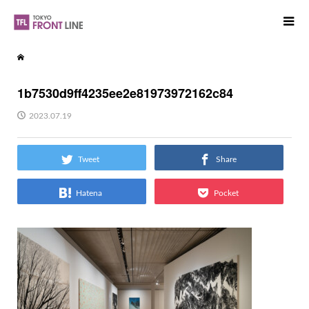
1b7530d9ff4235ee2e81973972162c84
2023.07.19
Tweet
Share
Hatena
Pocket