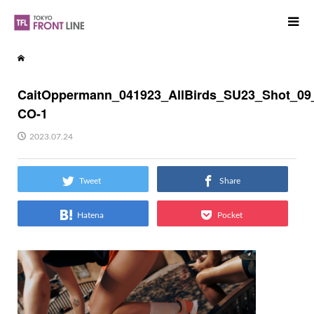
CaitOppermann_041923_AllBirds_SU23_Shot_09
CO-1
2023.07.24
Tweet
Share
Hatena
Pocket