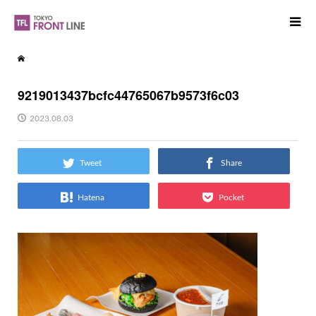
9219013437bcfc44765067b9573f6c03
2023.08.03
Tweet
Share
Hatena
Pocket