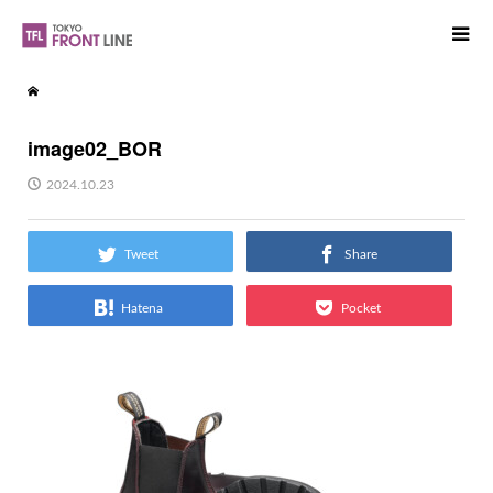
image02_BOR
2024.10.23
Tweet
Share
Hatena
Pocket