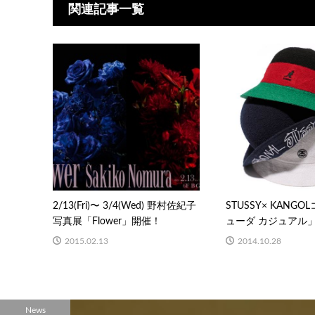
関連記事一覧
2/13(Fri)〜 3/4(Wed) 野村佐紀子
STUSSY× KANG
写真展「Flower」開催！
ューダ カジュアル」リ
2015.02.13
2014.10.28
News