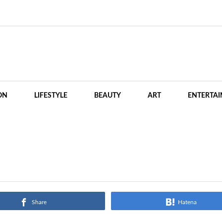
ON
LIFESTYLE
BEAUTY
ART
ENTERTA
Share
Hatena