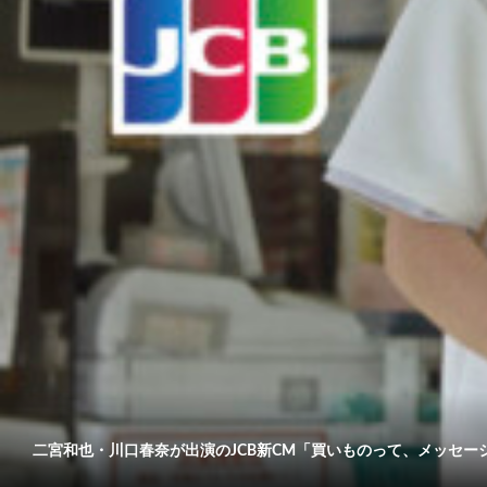
二宮和也・川口春奈が出演のJCB新CM「買いものって、メッセージだ