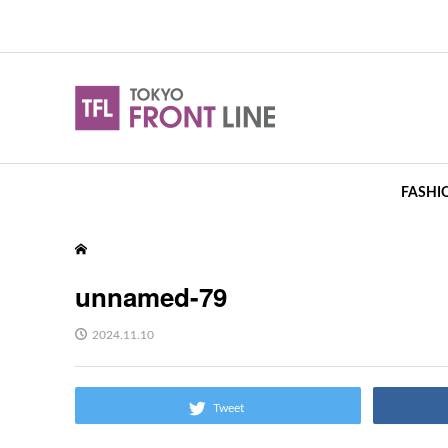
FASHI
unnamed-79
2024.11.10
Tweet