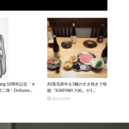
 Wang 10周年記念「＃
A5黒毛和牛を3種のすき焼きで堪
二弾！DoSome...
能『SUKIYAKI 六松』が1...
2025.12.09