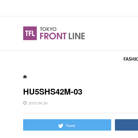
FASHI
HU5SHS42M-03
2025.04.30
Tweet