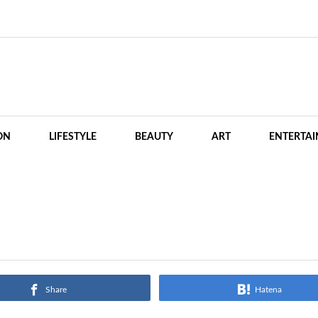
ON
LIFESTYLE
BEAUTY
ART
ENTERTA
Share
Hatena