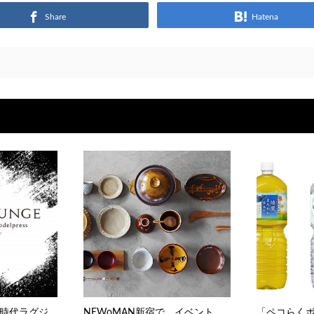
Share
Hatena
時代ラグジ
NEWoMAN新宿で、イベント
「ペコらく