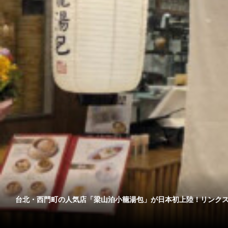
台北・西門町の人気店「梁山泊小籠湯包」が日本初上陸！リンクス..