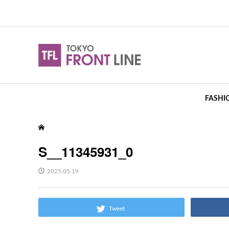
FASHI
S__11345931_0
2025.05.19
Tweet