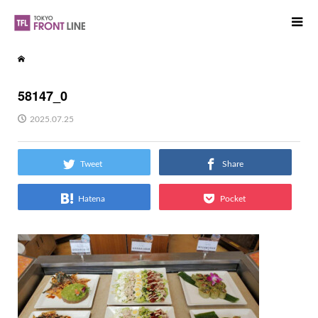
58147_0
2025.07.25
Tweet
Share
Hatena
Pocket