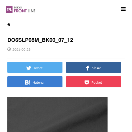
DO6SLP08M_BK00_07_12
2026.05.28
Tweet
Share
Hatena
Pocket