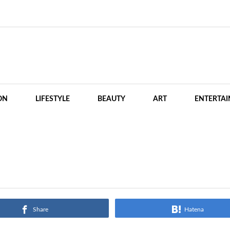
ON
LIFESTYLE
BEAUTY
ART
ENTERTA
Share
Hatena