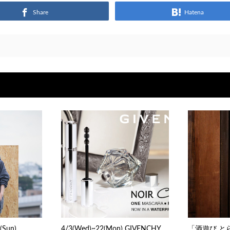
Share
Hatena
(Sun)
4/3(Wed)~22(Mon) GIVENCHY
「酒遊び と