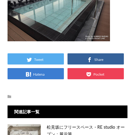
Tweet
Share
Hatena
Pocket
関連記事一覧
松見坂にフリースペース・RE studio オー
プン：展示第...