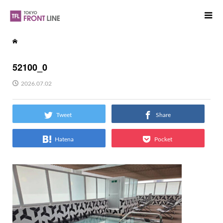
52100_0
2026.07.02
Tweet
Share
Hatena
Pocket