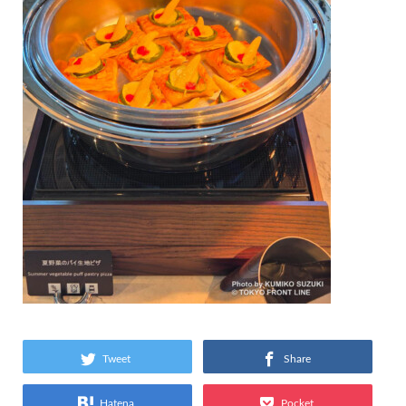
Tweet
Share
Hatena
Pocket