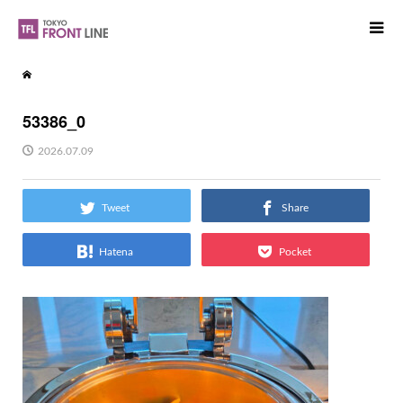
53386_0
2026.07.09
Tweet
Share
Hatena
Pocket