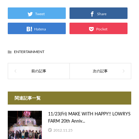
Tweet
Share
Hatena
Pocket
ENTERTAINMENT
関連記事一覧
11/23(Fri) MAKE WITH HAPPY!! LOWRYS
FARM 20th Anniv...
2012.11.25