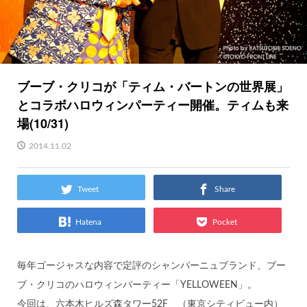
ブーブ・クリコが「ティム・バートンの世界展」
とコラボハロウィンパーティー開催。ティムも来
場(10/31)
2014.11.02
Tweet
Share
Hatena
Pocket
毎年ゴージャスな内容で定評のシャンパーニュブランド、ブー
ブ・クリコのハロウィンパーティー「YELLOWEEN」。
今回は、六本木ヒルズ森タワー52F （東京シティビュー内）