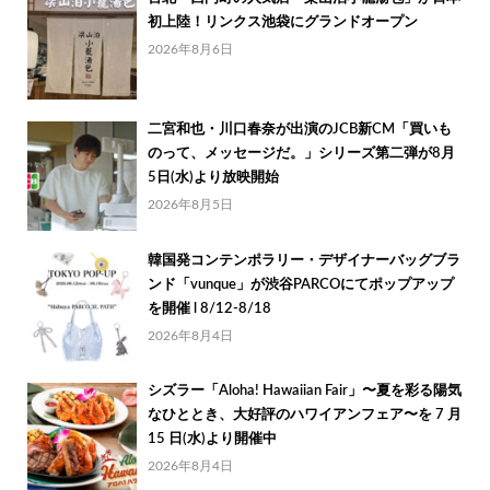
初上陸！リンクス池袋にグランドオープン
2026年8月6日
二宮和也・川口春奈が出演のJCB新CM「買いも
のって、メッセージだ。」シリーズ第二弾が8月
5日(水)より放映開始
2026年8月5日
韓国発コンテンポラリー・デザイナーバッグブラ
ンド「vunque」が渋谷PARCOにてポップアップ
を開催 l 8/12-8/18
2026年8月4日
シズラー「Aloha! Hawaiian Fair」〜夏を彩る陽気
なひととき、大好評のハワイアンフェア〜を 7 月
15 日(水)より開催中
2026年8月4日