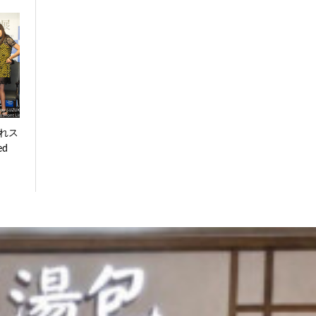
れス
ed