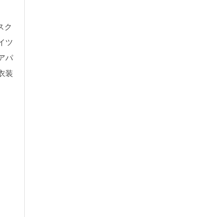
スク
イツ
アパ
の衣装