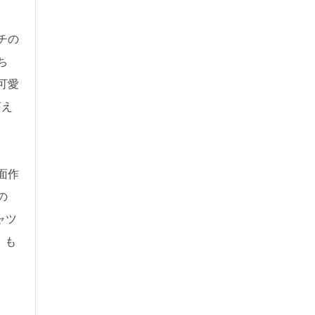
チの
ち
可愛
言え
面作
の
ャツ
」も