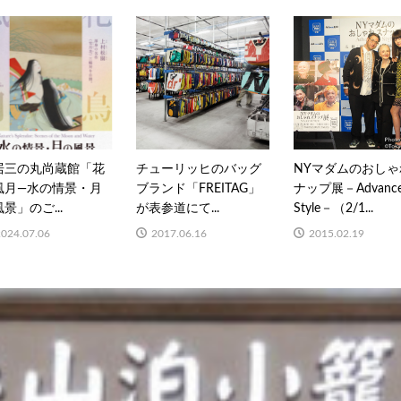
居三の丸尚蔵館「花
チューリッヒのバッグ
NYマダムのおしゃ
風月―水の情景・月
ブランド「FREITAG」
ナップ展－Advanc
景」のご...
が表参道にて...
Style－（2/1...
2024.07.06
2017.06.16
2015.02.19