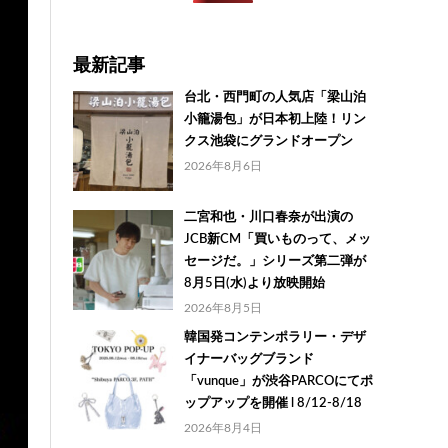
最新記事
台北・西門町の人気店「梁山泊
小籠湯包」が日本初上陸！リン
クス池袋にグランドオープン
2026年8月6日
二宮和也・川口春奈が出演の
JCB新CM「買いものって、メッ
セージだ。」シリーズ第二弾が
8月5日(水)より放映開始
2026年8月5日
韓国発コンテンポラリー・デザ
イナーバッグブランド
「vunque」が渋谷PARCOにてポ
ップアップを開催 l 8/12-8/18
2026年8月4日