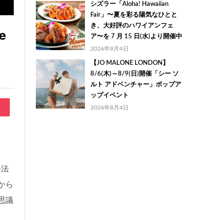
シズラー「Aloha! Hawaiian
Fair」〜夏を彩る陽気なひとと
き、大好評のハワイアンフェ
e
ア〜を 7 月 15 日(水)より開催中
2026年8月4日
【JO MALONE LONDON】
8/6(木)～8/9(日)開催「シー ソ
ルト アドベンチャー」ポップア
ップイベント
2026年8月4日
。
手法
から
思議