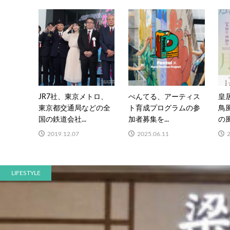
JR7社、東京メトロ、
ぺんてる、アーティス
皇
東京都交通局などの全
ト育成プログラムの参
鳥
国の鉄道会社...
加者募集を...
の風
2019.12.07
2025.06.11
LIFESTYLE