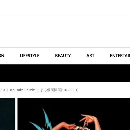
ON
LIFESTYLE
BEAUTY
ART
ENTERTA
suke Shimizuによる個展開催(10/23~31)