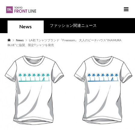
ファッション関連ニュース
News
News
LA初 Tシャツブランド『Freeseam』 大人のビーチハウス”INAMURA
BLUE”に協賛、限定Tシャツを発売