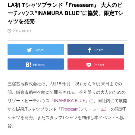
LA初 Tシャツブランド『Freeseam』 大人のビ
ーチハウス”INAMURA BLUE”に協賛、限定Tシ
ャツを発売
2016.08.01
Tweet
Share
Hatena
Pocket
三宿基地株式会社は、7月18日(月・祝）から10月末日までの
間、鎌倉市稲村ケ崎にて開催される、今年限りの大人のための
リゾートビーチハウス「
INAMURA BLUE
」に、同社内にて展開
するLA発Tシャツブランド「
Freeseam(フリーシーム)
」の限定T
シャツを発売。
またスタッフTシャツを制作し本イベントへ協
賛。