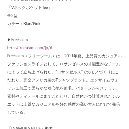
「VネックポケットTee」
全2型
カラー：Blue/Pink
▶Freeseam
http://freeseam.com/jp/#
Freeseam（フリーシーム）は、2011年夏、上品質のカジュアル
ファッションラインとして、ロサンゼルスの才能豊かなチーム
によって立ち上げられた。“ロサンゼルス”でのモノづくりにこ
だわり、完全アメリカ製のTシャツブランド。エンザイムウォ
ッシュ加工で柔らかな着心地を追求、パターンからステッチ、
素材やディテールにまでこだわり、自然体かつ計算されたシル
エットは上質なカジュアルを好む感度の高い大人にむけて発信
している。
「INAMURA BLUE」概要