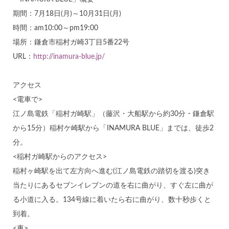
期間：7月18日(月)～10月31日(月)
時間：am10:00～pm19:00
場所：鎌倉市稲村ガ崎3丁目5番22号
URL：
http://inamura-blue.jp/
アクセス
<電車で>
江ノ島電鉄「稲村ガ崎駅」（藤沢・大船駅から約30分・鎌倉駅
から15分）稲村ケ崎駅から「INAMURA BLUE」までは、徒歩2
分。
<稲村ガ崎駅からのアクセス>
稲村ヶ崎駅を出て左方向へ進む(江ノ島電鉄の踏切を渡る)突き
当たりにあるセブンイレブンの道を右に曲がり、すぐ左に曲が
る小道に入る。134号線に着いたら右に曲がり、数十秒歩くと
到着。
<車>