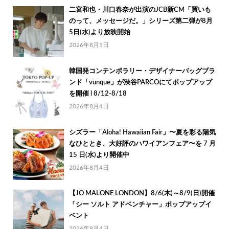
二宮和也・川口春奈が出演のJCB新CM「買いも
のって、メッセージだ。」シリーズ第二弾が8月
5日(水)より放映開始
2026年8月5日
韓国発コンテンポラリー・デザイナーバッグブラ
ンド「vunque」が渋谷PARCOにてポップアップ
を開催 l 8/12-8/18
2026年8月4日
シズラー「Aloha! Hawaiian Fair」〜夏を彩る陽気
なひととき、大好評のハワイアンフェア〜を 7 月
15 日(水)より開催中
2026年8月4日
【JO MALONE LONDON】8/6(木)～8/9(日)開催
「シー ソルト アドベンチャー」ポップアップイ
ベント
2026年8月4日