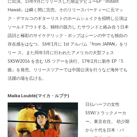
に出演。15年9月にリリースした限定デビューEP『Instant
Hawaii』は瞬く間に完売。そのリリースパーティーに元マッ
ク・デマルコのギターリストのホームシェイクを招聘し公演は
ソールドアウトする。独特の脱力し たサウンドと絡み合う日本
語詞と極彩のサイケデリック・ポップはシーンの中でも独自の
存在感をはなつ。16年1月に 1st アルバム『from JAPAN』をリ
リー ス。また同年3月に行われたアメリカの大型フェス
SXSW2016 を含む US ツアーを決行。17年2月に新作 EP『5
曲』を発売。リリースツアーでは中国公演を行うなど海外でも
活躍の場を広げる。
Maika Loubté(マイカ・ルブテ)
日仏ハーフの女性
SSW/トラックメーカ
ー。東京在住。 幼少期
から十代を日本・パ