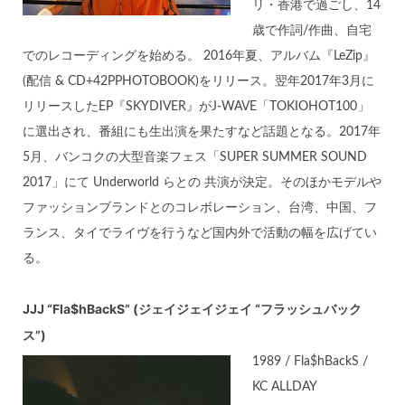
リ・香港で過ごし、14
歳で作詞/作曲、自宅
でのレコーディングを始める。 2016年夏、アルバム『LeZip』
(配信 & CD+42PPHOTOBOOK)をリリース。翌年2017年3月に
リリースしたEP『SKYDIVER』がJ-WAVE「TOKIOHOT100」
に選出され、番組にも生出演を果たすなど話題となる。2017年
5月、バンコクの大型音楽フェス「SUPER SUMMER SOUND
2017」にて Underworld らとの 共演が決定。そのほかモデルや
ファッションブランドとのコレボレーション、台湾、中国、フ
ランス、タイでライヴを行うなど国内外で活動の幅を広げてい
る。
JJJ “Fla$hBackS” (ジェイジェイジェイ “フラッシュバック
ス”)
1989 / Fla$hBackS /
KC ALLDAY