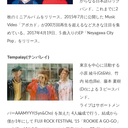
からなる日本語ロック
バンド。これまでに2
枚のミニアルバ ムをリリース。2015年7月に公開した Music
Video「アボカド」が200万回再生を超えるなど大きな注目を集
めている。2017年4月19日、5 曲入りのEP「Neyagawa City
Pop」をリリース。
Tempalay(テンパレイ)
東京を中心に活動する
小原 綾斗(Gt&Vo)、竹
内 祐也(Ba)、藤本 夏樹
(Dr)による 3 ピースバ
ンド。
ライブはサポートメン
バーAAAMYYY(Syn&Cho) を加えた 4人編成で行う。結成から
僅か1年にして FUJI ROCK FESTIVAL ’15「ROOKIE A GO-GO」