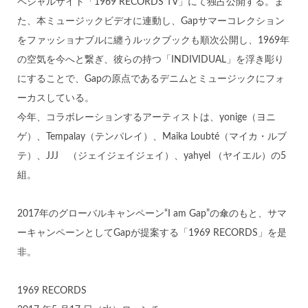
ペシャルサイト「1969 RECORDS TV」にて独占公開する。ま
た、本ミュージックビデオに連動し、Gapサマーコレクション
をファッショナブルに纏うルックブックも順次公開し、1969年
の空気を今へと繋ぎ、彼らの持つ「INDIVIDUAL」を浮き彫り
にすることで、Gapの原点であるデニムとミュージックにフォ
ーカスしている。
今年、コラボレーションするアーティストは、yonige（ヨニ
ゲ）、Tempalay（テンパレイ）、Maika Loubté（マイカ・ルブ
テ）、JJJ （ジェイジェイジェイ）、yahyel （ヤイエル）の5
組。
2017年のグローバルキャンペーン“I am Gap”の傘のもと、サマ
ーキャンペーンとしてGapが提案する「1969 RECORDS」を是
非。
1969 RECORDS