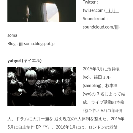
Twitter :
twitter.com/__j_j_j__
Soundcroud :
soundcloud.com/jjjj-
soma
Blog : jjjj-soma.blogspot.jp
yahyel (ヤイエル)
2015年3月に池貝峻
(vo)、篠田ミル
(sampling)、杉本亘
(syn)の 3 名によって結
成、ライブ活動の本格
化に伴い VJ に山田健
人、ドラムに大井一彌を 迎え現在の5人体制を整えた。2015年
5月に自主制作 EP『Y』、2016年1月には、ロンドンの老舗