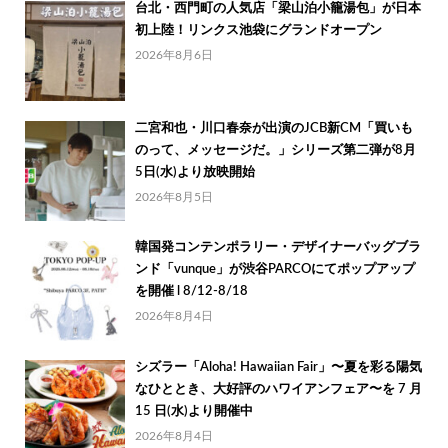
台北・西門町の人気店「梁山泊小籠湯包」が日本
初上陸！リンクス池袋にグランドオープン
2026年8月6日
二宮和也・川口春奈が出演のJCB新CM「買いも
のって、メッセージだ。」シリーズ第二弾が8月
5日(水)より放映開始
2026年8月5日
韓国発コンテンポラリー・デザイナーバッグブラ
ンド「vunque」が渋谷PARCOにてポップアップ
を開催 l 8/12-8/18
2026年8月4日
シズラー「Aloha! Hawaiian Fair」〜夏を彩る陽気
なひととき、大好評のハワイアンフェア〜を 7 月
15 日(水)より開催中
2026年8月4日