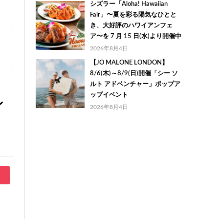
シズラー「Aloha! Hawaiian
Fair」〜夏を彩る陽気なひとと
き、大好評のハワイアンフェ
ア〜を 7 月 15 日(水)より開催中
2026年8月4日
【JO MALONE LONDON】
8/6(木)～8/9(日)開催「シー ソ
ルト アドベンチャー」ポップア
ップイベント
ン
2026年8月4日