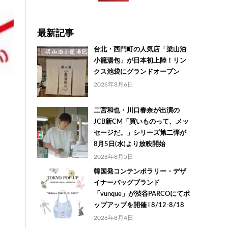
最新記事
台北・西門町の人気店「梁山泊
小籠湯包」が日本初上陸！リン
クス池袋にグランドオープン
2026年8月6日
二宮和也・川口春奈が出演の
JCB新CM「買いものって、メッ
セージだ。」シリーズ第二弾が
8月5日(水)より放映開始
2026年8月5日
韓国発コンテンポラリー・デザ
イナーバッグブランド
「vunque」が渋谷PARCOにてポ
ップアップを開催 l 8/12-8/18
2026年8月4日