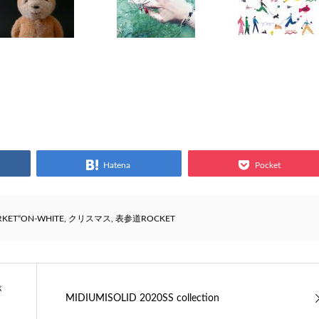
Hatena
Pocket
KET“ON-WHITE
,
クリスマス
,
表参道ROCKET
が
MIDIUMISOLID 2020SS collection