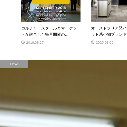
カルチャースクールとマーケッ
オーストラリア発バ
トが融合した毎月開催の...
ット系小物ブランド..
2018.08.27
2025.08.05
News