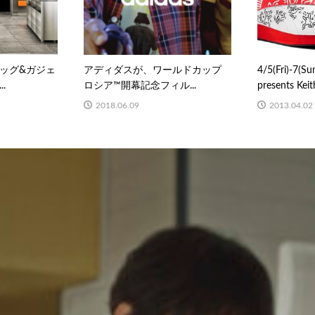
ッグ&ガジェ
アディダスが、ワールドカップ
4/5(Fri)-7(S
.
ロシア™開幕記念フィル...
presents Keith
2018.06.09
2013.04.02