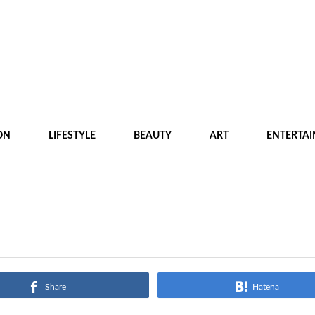
ON
LIFESTYLE
BEAUTY
ART
ENTERTA
Share
Hatena