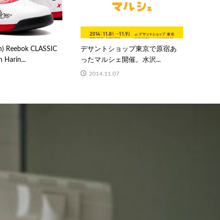
un) Reebok CLASSIC
デサントショップ東京で原宿あ
 Harin...
ったマルシェ開催。水沢...
2014.11.07