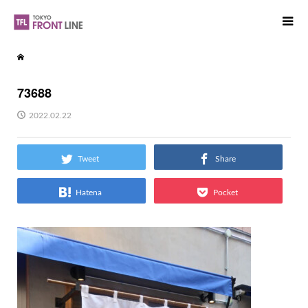
73688
2022.02.22
Tweet
Share
Hatena
Pocket