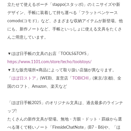
立たせて使えるポーチ「stappo(スタッポ)」のミニサイズや新
デザイン、手帳に装着して持ち運べる「フラットペンケース
comodo(コモド)」など、さまざまな収納アイテムが新登場。他
にも、新作ノートなど、手帳といっしょに使える文具をたくさ
んご用意しています。
▼ほぼ日手帳の文具のお店「TOOLS&TOYS」
https://www.1101.com/store/techo/toolstoys/
▼主な販売場所※商品によって取り扱い店舗が異なります。
「
ほぼ日ストア
」(WEB)、直営店「
TOBICHI
」(東京/京都)、全
国のロフト、Amazon、楽天など
「ほぼ日手帳2025」のオリジナル文具は、過去最多のラインナ
ップ!
たくさんの新作文具が登場。無地・方眼・ドット・罫線から選
べる薄くて軽いノート「FiresideChatNote」(B7・B6)や、「ほ