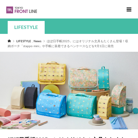
LIFESTYLE
LIFESTYLE
,
News
ほぼ日手帳2025」にはオリジナル文具もたくさん登場！収
納ポーチ「stappo mini」や手帳に装着できるペンケースなどを9月1日に発売