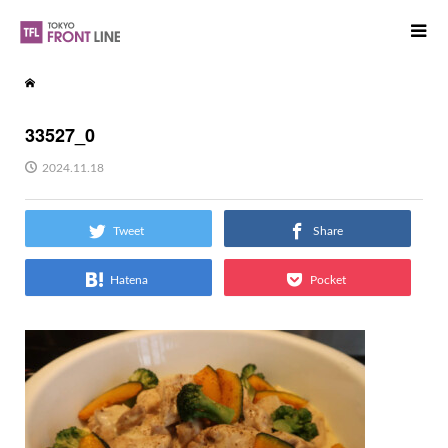
33527_0
2024.11.18
Tweet
Share
Hatena
Pocket