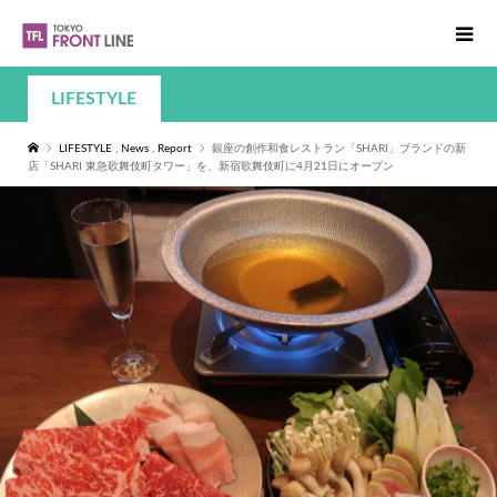
LIFESTYLE
LIFESTYLE
,
News
,
Report
銀座の創作和食レストラン「SHARI」ブランドの新
店「SHARI 東急歌舞伎町タワー」を、新宿歌舞伎町に4月21日にオープン