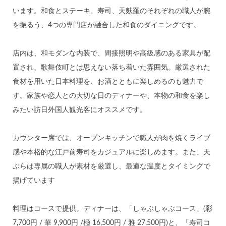
います。和食とステーキ、寿司、天麩羅のそれぞれの職人が腕
を振るう、4つの専門店が融合した和食のダイニングです。
店内は、和モダンな内装で、間接照明や高級感のある家具が配
置され、歌舞伎町とは思えない落ち着いた雰囲気。厳選された
食材を用いた日本料理を、お酒とともに楽しめるのも魅力で
す。家族や恋人との大切な日のディナーや、本物の和食を楽し
みたい訪日外国人観光客にオススメです。
カウンター席では、オープンキッチンで職人が肉を焼くライブ
感や本格的な江戸前寿司をカジュアルに楽しめます。また、天
ぷらは専属の職人が素材を厳選し、最適な温度とタイミングで
揚げています
料理はコースで提供。ディナーは、「しゃぶしゃぶコース」(彩
7,700円 / 華 9,900円 /極 16,500円 / 雅 27,500円)と、「寿司コ