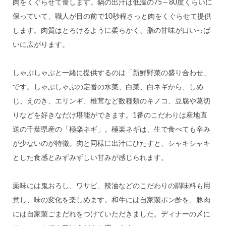
肉をくぐらせて食します。鍋の出汁は低温の75～80度くらいに
保っていて、職人が目の前で10秒程さっと肉をくぐらせて提供
します。肉質はとろけるように柔らかく、脂の甘味が口いっぱ
いに広がります。
しゃぶしゃぶと一緒に提供するのは「新鮮野菜の盛り合わせ」
です。しゃぶしゃぶの定番の水菜、白菜、白ネギから、しめ
じ、えのき、エリンギ、椎茸など数種類のキノコ、豆腐や葛切
りなどを好きなだけ堪能ができます。1番のこだわりは産地直
送の千葉県産の「極楽ネギ」。極楽ネギは、生で食べても辛み
が少ないのが特徴。肉と同様に出汁にひたすと、シャキシャキ
とした食感とみずみずしい甘みが感じられます。
薬味には鬼おろし、ワサビ、辣油などのこだわりの調味料も用
意し、味の変化を楽しめます。和牛には自家製ポン酢を、豚肉
には自家製ごまだれをつけていただきました。ディナーの〆に