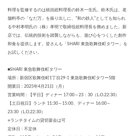
料理を監修するのは統括総料理長の鈴木一生氏。鈴木氏は、老
舗料亭の「なだ万」を振り出しに、“和の鉄人”としても知られ
る中村孝明氏の（株）孝明で取締役総料理長を務めました。新
店では、伝統的技術を踏襲しながらも、遊び心をつくした創作
和食を提供します。皆さんも「SHARI 東急歌舞伎町タワー」を
お試しください。
■SHARI 東急歌舞伎町タワー
場所 : 新宿区歌舞伎町1丁目29-1 東急歌舞伎町タワー5階
開業日 : 2025年4月21日（月）
営業時間 : 【平日】ディナー 17:00～23：30（L.O.22:30）
【土日祝日】ランチ 11:30～15:00、ディナー 16:00～
23:30（L.O.22:30）
※ランチタイムの貸切宴会は可
定休日 : 不定休