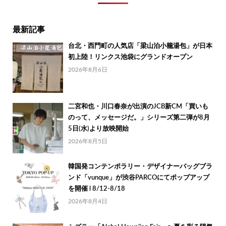
最新記事
台北・西門町の人気店「梁山泊小籠湯包」が日本
初上陸！リンクス池袋にグランドオープン
2026年8月6日
二宮和也・川口春奈が出演のJCB新CM「買いも
のって、メッセージだ。」シリーズ第二弾が8月
5日(水)より放映開始
2026年8月5日
韓国発コンテンポラリー・デザイナーバッグブラ
ンド「vunque」が渋谷PARCOにてポップアップ
を開催 l 8/12-8/18
2026年8月4日