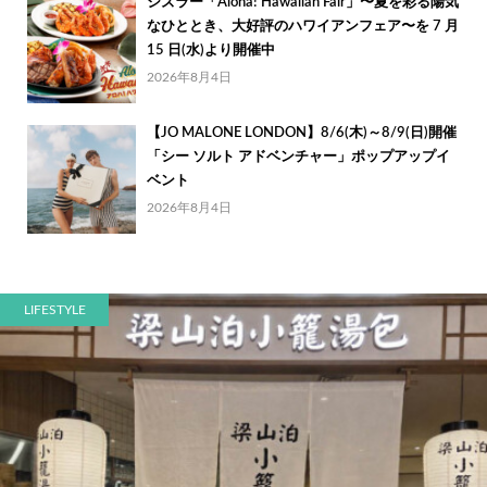
シズラー「Aloha! Hawaiian Fair」〜夏を彩る陽気
なひととき、大好評のハワイアンフェア〜を 7 月
15 日(水)より開催中
2026年8月4日
【JO MALONE LONDON】8/6(木)～8/9(日)開催
「シー ソルト アドベンチャー」ポップアップイ
ベント
2026年8月4日
LIFESTYLE