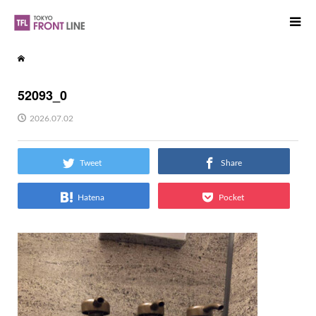
52093_0
2026.07.02
Tweet
Share
Hatena
Pocket