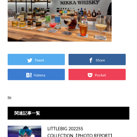
Tweet
Share
Hatena
Pocket
関連記事一覧
LITTLEBIG 2022SS
COLLECTION【PHOTO REPORT】