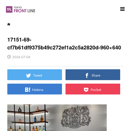
17151-69-
cf7b61df9375b49c272ef1a2c5a2820d-960×640
2026.07.04
Tweet
Share
Hatena
Pocket