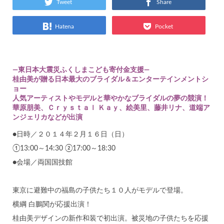
Tweet
Share
Hatena
Pocket
―東日本大震災ふくしまこども寄付金支援―
桂由美が贈る日本最大のブライダル＆エンターテインメントシ
ョー
人気アーティストやモデルと華やかなブライダルの夢の競演！
華原朋美、Ｃｒｙｓｔａｌ Ｋａｙ、絵美里、藤井リナ、道端ア
ンジェリカなどが出演
●日時／２０１４年２月１６日（日）
①13:00～14:30 ②17:00～18:30
●会場／両国国技館
東京に避難中の福島の子供たち１０人がモデルで登場。
横綱 白鵬関が応援出演！
桂由美デザインの新作和装で初出演。被災地の子供たちを応援