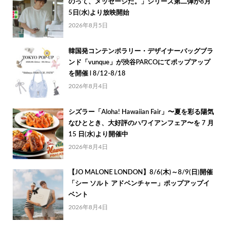
のって、メッセージだ。」シリーズ第二弾が8月
5日(水)より放映開始
2026年8月5日
韓国発コンテンポラリー・デザイナーバッグブラ
ンド「vunque」が渋谷PARCOにてポップアップ
を開催 l 8/12-8/18
2026年8月4日
シズラー「Aloha! Hawaiian Fair」〜夏を彩る陽気
なひととき、大好評のハワイアンフェア〜を 7 月
15 日(水)より開催中
2026年8月4日
【JO MALONE LONDON】8/6(木)～8/9(日)開催
「シー ソルト アドベンチャー」ポップアップイ
ベント
2026年8月4日