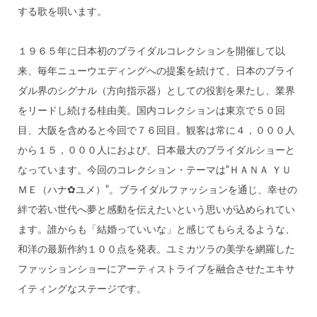
する歌を唄います。
１９６５年に日本初のブライダルコレクションを開催して以
来、毎年ニューウエディングへの提案を続けて、日本のブライ
ダル界のシグナル（方向指示器）としての役割を果たし、業界
をリードし続ける桂由美。国内コレクションは東京で５０回
目、大阪を含めると今回で７６回目。観客は常に４，０００人
から１５，０００人におよび、日本最大のブライダルショーと
なっています。今回のコレクション・テーマは“ＨＡＮＡ ＹＵ
ＭＥ（ハナ✿ユメ）”。ブライダルファッションを通じ、幸せの
絆で若い世代へ夢と感動を伝えたいという思いが込められてい
ます。誰からも「結婚っていいな」と感じてもらえるような、
和洋の最新作約１００点を発表。ユミカツラの美学を網羅した
ファッションショーにアーティストライブを融合させたエキサ
イティングなステージです。