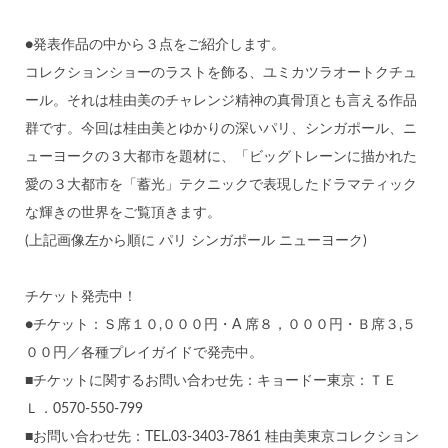
●発表作品の中から３点をご紹介します。
コレクションショーのラストを飾る、ユミカツラオートクチュ
ール。それは桂由美のチャレンジ精神の真骨頂とも言える作品
群です。今回は桂由美とゆかりの深いパリ、シンガポール、ニ
ューヨークの３大都市を題材に、「ビッグトレーンに描かれた
愛の３大都市を「蓄光」テクニックで表現したドラマティック
な輝きの世界をご覧頂きます。
(上記画像左から順に パリ シンガポール ニューヨーク)
チケット発売中！
●チケット：Ｓ席１０,０００円・A 席８，０００円・Ｂ席３,５
００円／各種プレイガイドで発売中。
■チケットに関するお問い合わせ先：キョードー東京：ＴＥ
Ｌ．0570-550-799
■お問い合わせ先：TEL.03-3403-7861 桂由美東京コレクション