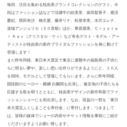
毎回、注目を集める桂由美グランドコレクションのゲスト。今
回はファッション誌などで活躍中の絵美里、坂田梨香子、鹿沼
憂妃、西田有沙、橋爪愛、藤井リナ、松尾幸実、水沢エレナ、
道端アンジェリカ（５０音順）ほか、華原朋美、Ｃｒｙｓｔａ
ｌ Ｋａｙ（クリスタル・ケィ）など有名ゲスト・モデル・アー
ティストが桂由美の新作ブライダルファッションを身に着けて
登場します！
また昨年同様、東日本大震災で東京に避難中の福島県の子供た
ちに明るい夢や、楽しい思い出作りができるようにと、１０人
を招待。モデルとして登場してもらいます。さらに昨年同様、
国技館のヒーロー・横綱 白鵬関も出演し、被災地の子供たちを
応援する歌を唄うとともに、桂由美デザインの新作和装でファ
ッションショーにも初出演します。なお、収益の一部を「東日
本大震災ふくしまこども寄付金」に寄付します。つきまして
は、皆様の媒体でショーの内容やチケット情報を事前にご紹介
くださいますようお願い致します。