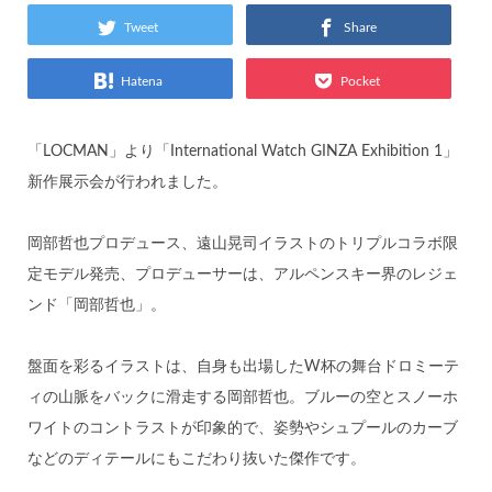
Tweet
Share
Hatena
Pocket
「LOCMAN」より「International Watch GINZA Exhibition 1」
新作展示会が行われました。
岡部哲也プロデュース、遠山晃司イラストのトリプルコラボ限
定モデル発売、プロデューサーは、アルペンスキー界のレジェ
ンド「岡部哲也」。
盤面を彩るイラストは、自身も出場したW杯の舞台ドロミーテ
ィの山脈をバックに滑走する岡部哲也。ブルーの空とスノーホ
ワイトのコントラストが印象的で、姿勢やシュプールのカーブ
などのディテールにもこだわり抜いた傑作です。