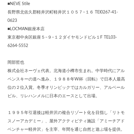
■NEVE Stile
長野県北佐久郡軽井沢町軽井沢１０５７−１６ TEl0267-41-
0623
■LOCMAN銀座本店
東京都中央区銀座５−９−１２ダイヤモンドビル１F TEL03-
6264-5552
岡部哲也
株式会社ネーヴェ代表。北海道小樽市生まれ。中学時代にアル
ペンスキーの道へ進み、１９８８年W杯（回転）で日本人最高
位の２位入賞。冬季オリンピックではカルガリー、アルベール
ビル、リレハンメルに日本のエースとして出場。
１９９５年引退後は軽井沢の複合リゾート化を目指し「リトモ
スノーアカデミー」、屋外アクティビティ施設「アミーチアド
ベンチャー軽井沢」を主宰、年間を通じ自然と遊ぶ場を提供。