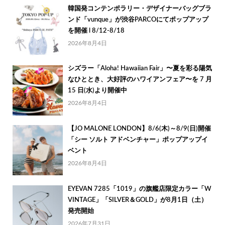
韓国発コンテンポラリー・デザイナーバッグブラ
ンド「vunque」が渋谷PARCOにてポップアップ
を開催 l 8/12-8/18
2026年8月4日
シズラー「Aloha! Hawaiian Fair」〜夏を彩る陽気
なひととき、大好評のハワイアンフェア〜を 7 月
15 日(水)より開催中
2026年8月4日
【JO MALONE LONDON】8/6(木)～8/9(日)開催
「シー ソルト アドベンチャー」ポップアップイ
ベント
2026年8月4日
EYEVAN 7285「1019」の旗艦店限定カラー「W
VINTAGE」「SILVER＆GOLD」が8月1日（土）
発売開始
2026年7月31日