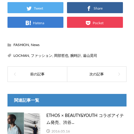
Tweet
Share
Hatena
Pocket
FASHION
,
News
LOCMAN
,
ファッション
,
岡部哲也
,
腕時計
,
遠山晃司
関連記事一覧
ETHOS × BEAUTY&YOUTH コラボアイテ
ム発売、渋谷...
2016.05.16