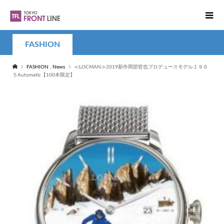
FASHION
FASHION
,
News
≪LOCMAN≫2019新作岡部哲也プロデュースモデル１９６
５Automatic【100本限定】