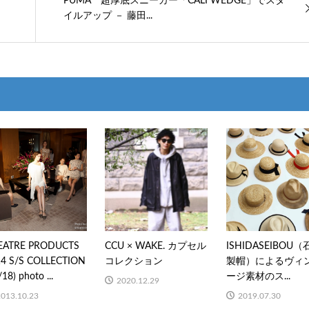
PUMA 超厚底スニーカー「CALI WEDGE」でスタ
イルアップ － 藤田...
EATRE PRODUCTS
CCU × WAKE. カプセル
ISHIDASEIBOU
14 S/S COLLECTION
コレクション
製帽）によるヴィ
/18) photo ...
ージ素材のス...
2020.12.29
2013.10.23
2019.07.30