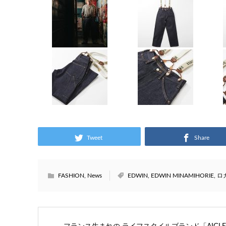
Tweet
Share
FASHION
,
News
EDWIN
,
EDWIN MINAMIHORIE
,
ロ