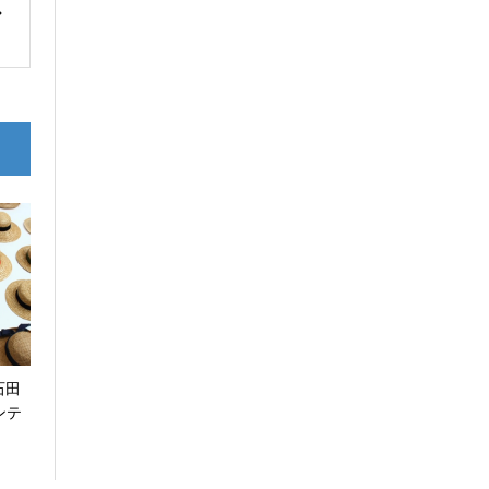
（石田
ンテ