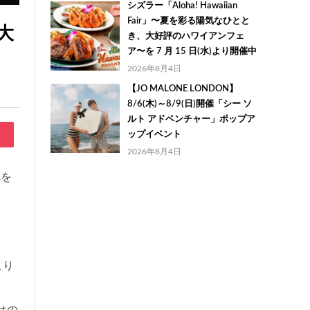
シズラー「Aloha! Hawaiian
Fair」〜夏を彩る陽気なひとと
大
き、大好評のハワイアンフェ
ア〜を 7 月 15 日(水)より開催中
2026年8月4日
【JO MALONE LONDON】
8/6(木)～8/9(日)開催「シー ソ
ルト アドベンチャー」ポップア
ップイベント
2026年8月4日
れを
こり