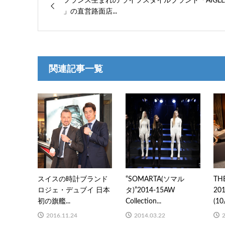
フランス生まれの ライフスタイルブランド「AIGLE
」の直営路面店...
関連記事一覧
スイスの時計ブランド
“SOMARTA(ソマル
TH
ロジェ・デュブイ 日本
タ)”2014-15AW
20
初の旗艦...
Collection...
(10
2016.11.24
2014.03.22