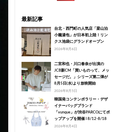
最新記事
台北・西門町の人気店「梁山泊
小籠湯包」が日本初上陸！リン
クス池袋にグランドオープン
2026年8月6日
二宮和也・川口春奈が出演の
JCB新CM「買いものって、メッ
セージだ。」シリーズ第二弾が
8月5日(水)より放映開始
2026年8月5日
韓国発コンテンポラリー・デザ
イナーバッグブランド
「vunque」が渋谷PARCOにてポ
ップアップを開催 l 8/12-8/18
2026年8月4日