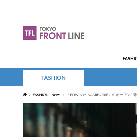
FASHI
FASHION
FASHION
,
News
「EDWIN MINAMIHORIE」のオー