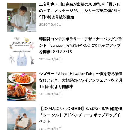
二宮和也・川口春奈が出演のJCB新CM「買いも
のって、メッセージだ。」シリーズ第二弾が8月
5日(水)より放映開始
2026年8月5日
韓国発コンテンポラリー・デザイナーバッグブラ
ンド「vunque」が渋谷PARCOにてポップアップ
を開催 l 8/12-8/18
2026年8月4日
シズラー「Aloha! Hawaiian Fair」〜夏を彩る陽気
なひととき、大好評のハワイアンフェア〜を 7 月
15 日(水)より開催中
2026年8月4日
【JO MALONE LONDON】8/6(木)～8/9(日)開催
「シー ソルト アドベンチャー」ポップアップイ
ベント
2026年8月4日