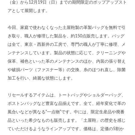
（金）から12月19日（日）までの期間限定のポップアップスト
アとして展開します。
今回、家庭で使わなくなった土屋鞄製の革製バッグを無料で引
き取り、職人が修理した製品を、約150点販売します。バッグ
は全て、東京・西新井の工房で、専門の職人が丁寧に修理、メ
ンテナンスしています。製品の状態に応じて、クリーニングや
保革、補色といった革のメンテナンスのほか、内装の張り替え
や破損パーツ（ファスナー等）の交換、糸のほつれ直し、除菌
加工を行い、綺麗な状態にします。
リセールするアイテムは、トートバッグやショルダーバッグ、
ボストンバッグなど豊富な品揃えです。全て、経年変化で革の
風合いなどが異なる“一点物”です。中には、限定生産品や廃番
品といった希少なものも販売します。「土屋鞄」の歴史を感じ
ていただけるようなラインアップです。価格は、定価の5割か