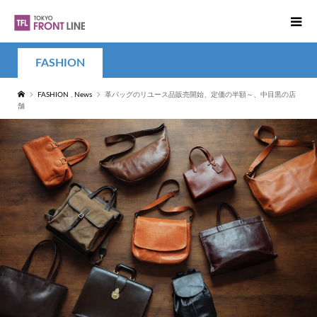
FASHION
FASHION
,
News
革バッグのリユース品販売開始、定価の半額～、中目黒の店
舗