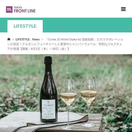
LIFESTYLE
LIFESTYLE
,
News
「Cuvée J2 Hôtel Osaka by 温故知新」とのコラボレーショ
ンが決定！テルモンにフューチャーした客室やシャンパンウォール、特別なコルクチェ
アが登場【開催：8月1日（木）～30日（金）】