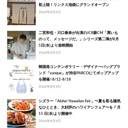
初上陸！リンクス池袋にグランドオープン
2026年8月6日
二宮和也・川口春奈が出演のJCB新CM「買いも
のって、メッセージだ。」シリーズ第二弾が8月
5日(水)より放映開始
2026年8月5日
韓国発コンテンポラリー・デザイナーバッグブラ
ンド「vunque」が渋谷PARCOにてポップアップ
を開催 l 8/12-8/18
2026年8月4日
シズラー「Aloha! Hawaiian Fair」〜夏を彩る陽気
なひととき、大好評のハワイアンフェア〜を 7 月
15 日(水)より開催中
2026年8月4日