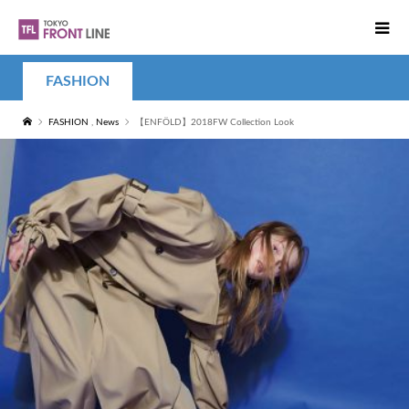
FASHION
FASHION
,
News
【ENFÖLD】2018FW Collection Look