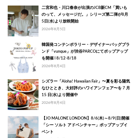
二宮和也・川口春奈が出演のJCB新CM「買いも
のって、メッセージだ。」シリーズ第二弾が8月
5日(水)より放映開始
2026年8月5日
韓国発コンテンポラリー・デザイナーバッグブラ
ンド「vunque」が渋谷PARCOにてポップアップ
を開催 l 8/12-8/18
2026年8月4日
シズラー「Aloha! Hawaiian Fair」〜夏を彩る陽気
なひととき、大好評のハワイアンフェア〜を 7 月
15 日(水)より開催中
2026年8月4日
【JO MALONE LONDON】8/6(木)～8/9(日)開催
「シー ソルト アドベンチャー」ポップアップイ
ベント