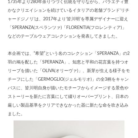
1735年より280年余りつづく伝統を守りながら、バラエティ豊
かなクリエイションを続けているイタリアの老舗ブランド‘リチ
ャードジノリ’は、2017年より‘皆川明’を専属デザイナーに迎え
「SPERANZA(スペランツァ)「FLORENTIA(フロレンティア)」
などのテーブルウェアコレクションを発表してきました。
本企画では、“希望”という名のコレクション「SPERANZA」の2
羽の鳩を配した「SPERANZA」、知恵と平和の花言葉を持つオ
リーブを描いた「OLIVA(オリーヴァ)」、新芽が生える様子をモ
チーフにした「GERMOGLIO(ジェルモリオ)」の全3柄をキャン
バスに、皆川明自身が描いたモチーフからイメージする景色や
ストーリーを新たに言葉にして綴りオーバープリント、日本の
厳しい製品基準をクリアできなかった器に新たな命を吹き込み
ました。