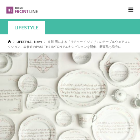
LIFESTYLE
LIFESTYLE
,
News
皆川 明による「リチャード ジノリ」のテーブルウェアコレ
クション。表参道のPASS THE BATONでエキシビションを開催、新商品も発売に