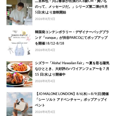
二宮和也・川口春奈が出演のJCB新CM「買いも
のって、メッセージだ。」シリーズ第二弾が8月
5日(水)より放映開始
2026年8月5日
韓国発コンテンポラリー・デザイナーバッグブラ
ンド「vunque」が渋谷PARCOにてポップアップ
を開催 l 8/12-8/18
2026年8月4日
シズラー「Aloha! Hawaiian Fair」〜夏を彩る陽気
なひととき、大好評のハワイアンフェア〜を 7 月
15 日(水)より開催中
2026年8月4日
【JO MALONE LONDON】8/6(木)～8/9(日)開催
「シー ソルト アドベンチャー」ポップアップイ
ベント
2026年8月4日